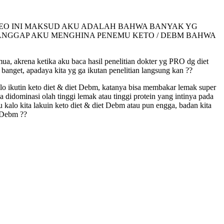
 medsos, DI VIDEO INI MAKSUD AKU ADALAH BAHWA BANYAK YG
 ANGGAP AKU MENGHINA PENEMU KETO / DEBM BAHWA
a, akrena ketika aku baca hasil penelitian dokter yg PRO dg diet
l banget, apadaya kita yg ga ikutan penelitian langsung kan ??
o ikutin keto diet & diet Debm, katanya bisa membakar lemak super
 didominasi olah tinggi lemak atau tinggi protein yang intinya pada
 kalo kita lakuin keto diet & diet Debm atau pun engga, badan kita
t Debm ??