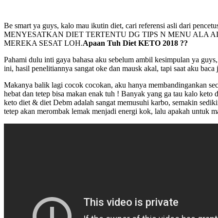
Be smart ya guys, kalo mau ikutin diet, cari referensi asli d
MENYESATKAN DIET TERTENTU DG TIPS N MENU ALA 
MEREKA SESAT LOH.
Apaan Tuh Diet KETO 2018 ??
Pahami dulu inti gaya bahasa aku sebelum ambil kesimpulan ya guys, 
ini, hasil penelitiannya sangat oke dan mausk akal, tapi saat aku bac
Makanya balik lagi cocok cocokan, aku hanya membandingankan secara
hebat dan tetep bisa makan enak tuh ! Banyak yang ga tau kalo keto d
keto diet & diet Debm adalah sangat memusuhi karbo, semakin sedikir
tetep akan merombak lemak menjadi energi kok, lalu apakah untuk ma