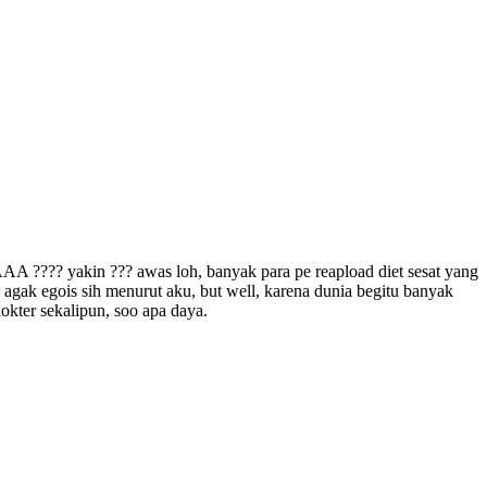
AA ???? yakin ??? awas loh, banyak para pe reapload diet sesat yang
agak egois sih menurut aku, but well, karena dunia begitu banyak
dokter sekalipun, soo apa daya.