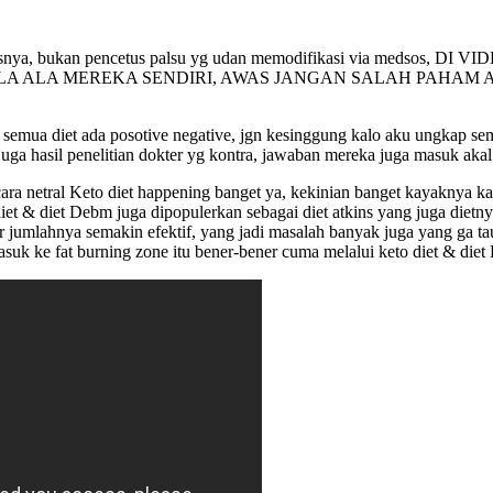
ari pencetusnya, bukan pencetus palsu yg udan memodifikasi via
ALA ALA MEREKA SENDIRI, AWAS JANGAN SALAH PAHAM
semua diet ada posotive negative, jgn kesinggung kalo aku ungkap semu
a juga hasil penelitian dokter yg kontra, jawaban mereka juga masuk aka
 netral Keto diet happening banget ya, kekinian banget kayaknya kal
iet & diet Debm juga dipopulerkan sebagai diet atkins yang juga dietnya
 jumlahnya semakin efektif, yang jadi masalah banyak juga yang ga tau
suk ke fat burning zone itu bener-bener cuma melalui keto diet & die