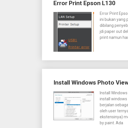
Error Print Epson L130
Error Print Ep
ini bukan yang 
dibilang penyeb
jdi paper out d
print namun has
Install Windows Photo Vie
Install Window
install window
berjalan sebaga
oleh user terny
ekstensinya) m
by paint. Ada