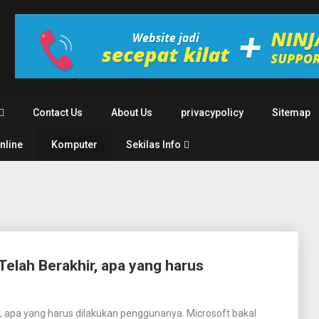
Contact Us
About Us
privacypolicy
Sitemap
Online
Komputer
Sekilas Info
elah Berakhir, apa yang harus
, apa yang harus dilakukan penggunanya. Microsoft bakal