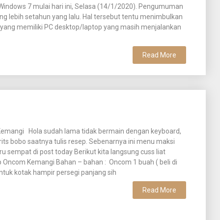
indows 7 mulai hari ini, Selasa (14/1/2020). Pengumuman
ang lebih setahun yang lalu. Hal tersebut tentu menimbulkan
yang memiliki PC desktop/laptop yang masih menjalankan
Read More
emangi Hola sudah lama tidak bermain dengan keyboard,
ts bobo saatnya tulis resep. Sebenarnya ini menu maksi
ru sempat di post today Berikut kita langsung cuss liat
 Oncom Kemangi Bahan – bahan : Oncom 1 buah ( beli di
ntuk kotak hampir persegi panjang sih
Read More