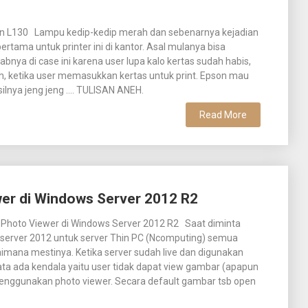
son L130 Lampu kedip-kedip merah dan sebenarnya kejadian
pertama untuk printer ini di kantor. Asal mulanya bisa
abnya di case ini karena user lupa kalo kertas sudah habis,
eh, ketika user memasukkan kertas untuk print. Epson mau
ilnya jeng jeng …. TULISAN ANEH.
Read More
wer di Windows Server 2012 R2
s Photo Viewer di Windows Server 2012 R2 Saat diminta
s server 2012 untuk server Thin PC (Ncomputing) semua
imana mestinya. Ketika server sudah live dan digunakan
ata ada kendala yaitu user tidak dapat view gambar (apapun
enggunakan photo viewer. Secara default gambar tsb open