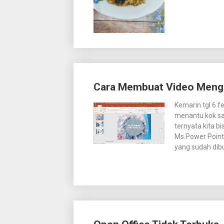
Cara Membuat Video Meng
Kemarin tgl 6 f
menantu kok sa
ternyata kita b
Ms.Power Point
yang sudah dibu