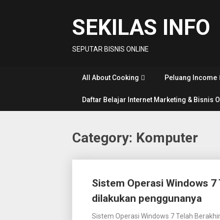
Skip
to
SEKILAS INFO
content
SEPUTAR BISNIS ONLINE
All About Cooking
Peluang Income
Daftar Belajar Internet Marketing & Bisnis 
Category:
Komputer
Posts
Sistem Operasi Windows 7 T
navigation
dilakukan penggunanya
Sistem Operasi Windows 7 Telah Berakhir