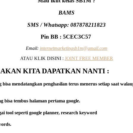
Mau ikut kelas SB1M ?
BAMS
SMS / Whatsapp: 087878211823
Pin BB : 5CEC3C57
Email:
internetmarketingsb1m@gmail.com
ATAU KLIK DISINI :
JOINT FREE MEMBER
 AKAN KITA DAPATKAN NANTI :
a mendatangkan penghasilan terus menerus setiap saat walaupun
g bisa tembus halaman pertama google.
tool seperti google planner, research keyword
ords.