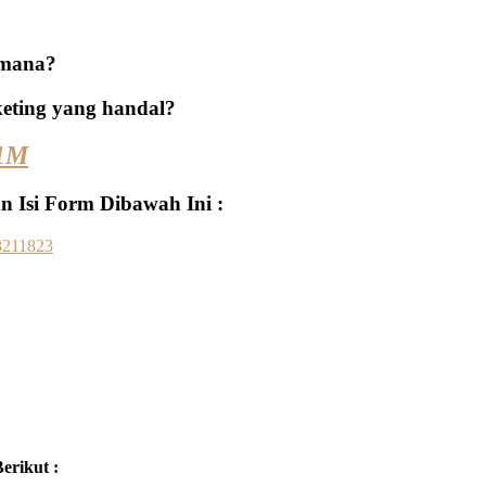
i mana?
keting yang handal?
B1M
n Isi Form Dibawah Ini :
erikut :