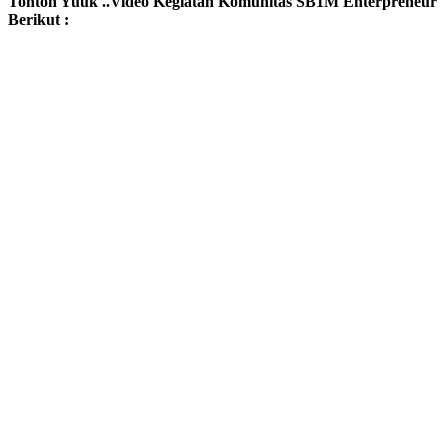
Tonton Yuuk ..Video Kegiatan Komunitas SB1M Enterpreneur
Berikut :