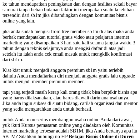
ke tahun mendapatkan peningkatan dan dengan fasilitas sekali bayar
samurai tanpa beban bulanan faktor ini merupakan suatu kelebihan
tersendiri dari sb1m jika dibandingkan dengan komunitas bisnis
online yang lain.
jika anda sudah mengisi from free member sb1m di atas maka anda
berhak mendapatakan tutorial gratis video atau pelajaran internet
marketing yang disampaikan 3 hari satu kali selama jangka waktu 3
tahun dengan teknis selajutnya anda mengisi daftar di atas jadi
setelah itu ialah anda cek email masuk untuk mengklik konfirmasi
dari sb1m.
Kiat-kiat untuk menjadi anggota premium sb1m yaitu terlebih
dahulu Anda mendaftarkan diri menjadi anggota gratis lalu upgrade
untuk menjadi member premium member.
tapi yang terjadi masih kerap kali orang tidak bisa berpikir bisnis apa
yang harus dilaksanakan, atau harus diawali darimana usahanya.
Jika anda ingin sukses di suatu bidang, carilah organisasi dan mentor
yang sedia mengarahkan anda untuk berhasil.
untuk Anda mau serius membangun usaha online Anda dari awal,
yuk ikuti Kursus pemasaran online yang diadakan oleh Komunitas
internet marketing terbesar adalah SB1M. jika Anda bertanya apa itu
SB1M? Silahkan hubungi no HP
Belajar Bisnis Online di Duren