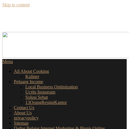
Skip to content
SEKILAS INFO
SEPUTAR BISNIS ONLINE
Menu
All About Cooking
Kuliner
Peluang Income
Local Business Optimization
Ucrits Instagram
Solusi Sehat
13OrangResignKantor
Contact Us
About Us
privacypolicy
Sitemap
Daftar Belajar Internet Marketing & Bisnis Online