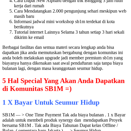
Cara Dapat New Alphard dengan trik Blogging 3 jam rutin
kerja dari rumah
Cara Mendatangkan 2.000 pengunjung sehari meskipun web
masih baru
Informasi jadwal mini workshop sb1m terdekat di kota
berikutnya
Tutorial internet Lainnya Selama 3 tahun setiap 3 hari sekali
dikirim ke email
Berbagai fasilitas dan semua materi secara lengkap anda bisa
dapatkan jika anda memutuskan bergabung dengan komunitas ini
anda boleh melakukan upgrade jadi member premium sb1m yang
biayanya hanya dikenakan saat awal pendaftaran saja tanpa biaya
bulanan lagi, dengan masa keanggotaan seumur hidup.
5 Hal Special Yang Akan Anda Dapatkan
di Komunitas SB1M =)
1 X Bayar Untuk Seumur Hidup
SB1M — > One Time Payment Tak ada biaya bulanan . 1 x Bayar
adalah untuk membeli produk synergy dan mendapatkan Proyek
bersama SB1M . Tak ada Biaya Tahunan Dapat kelas Offline /
Bulan ( sementara baru Jakarta ) — > Seumur Hidup