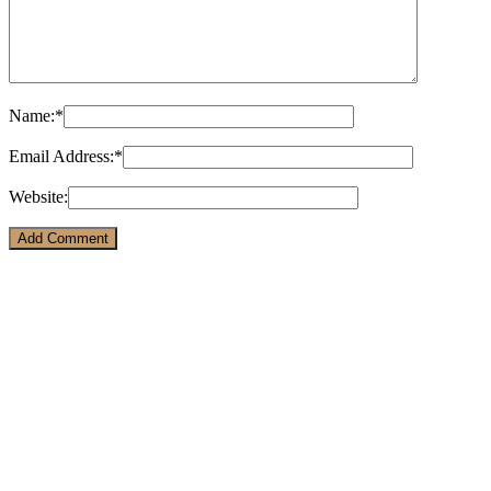
Name:
*
Email Address:
*
Website: