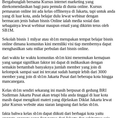
Bergabunglah bersama Kursus internet marketing yang
direkomendasikan bagi para pemula di dunia online. Kursus
pemasaran online ini ada kelas offlinenya di Jakarta, tapi untuk anda
yang di luar kota, anda belajar dulu lewat webinar dengan
bermacam jenis bahan bisnis Online ialah media sosial dan
sebagainya lewat webinar maupun email yang dikirim terus oleh
SB1M.
Sekolah bisnis 1 milyar atau sb1m merupakan tempat belajar bisnis
online dimana komunitas kini memiliki visi tiap membernya dapat
menghasilkan satu miliar perbulan dari bisnis online.
dari waktu ke waktu komunitas sb1m kini menemukan kemajuan
yang sangat signifikan faktor ini dapat di indikasikan dengan
semakin bertambah banyaknya jumlah member yang join di
kelompok sampai saat ini tercatat sudah hampir lebih dari 3000
member yang join di sb1m Jakarta Pusat dari beberapa kota hingga
mancanegara.
Kelas sb1m sendiri sekarang ini masih berpusat di gedung BRI
Sudirman Jakarta Pusat akan tetapi bila anda tinggal di luar kota
masih dapat mengikuti materi yang dijelaskan Diklat Jakarta lewat
jalur Kursus website atau siaran langsung dari kelas sb1m.
fakta bahwa kelas sb1m dapat diikuti dari berbagai kota yaitu