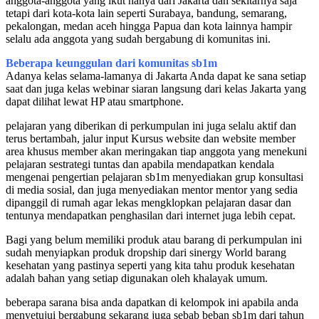
anggota-anggota yang ikut nanya dari Jakarta dan sekitarnya saja
tetapi dari kota-kota lain seperti Surabaya, bandung, semarang,
pekalongan, medan aceh hingga Papua dan kota lainnya hampir
selalu ada anggota yang sudah bergabung di komunitas ini.
Beberapa keunggulan dari komunitas sb1m
Adanya kelas selama-lamanya di Jakarta Anda dapat ke sana setiap
saat dan juga kelas webinar siaran langsung dari kelas Jakarta yang
dapat dilihat lewat HP atau smartphone.
pelajaran yang diberikan di perkumpulan ini juga selalu aktif dan
terus bertambah, jalur input Kursus website dan website member
area khusus member akan meringakan tiap anggota yang menekuni
pelajaran sestrategi tuntas dan apabila mendapatkan kendala
mengenai pengertian pelajaran sb1m menyediakan grup konsultasi
di media sosial, dan juga menyediakan mentor mentor yang sedia
dipanggil di rumah agar lekas mengklopkan pelajaran dasar dan
tentunya mendapatkan penghasilan dari internet juga lebih cepat.
Bagi yang belum memiliki produk atau barang di perkumpulan ini
sudah menyiapkan produk dropship dari sinergy World barang
kesehatan yang pastinya seperti yang kita tahu produk kesehatan
adalah bahan yang setiap digunakan oleh khalayak umum.
beberapa sarana bisa anda dapatkan di kelompok ini apabila anda
menyetujui bergabung sekarang juga sebab beban sb1m dari tahun