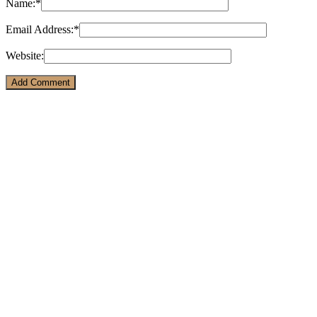
Name:
*
Email Address:
*
Website: