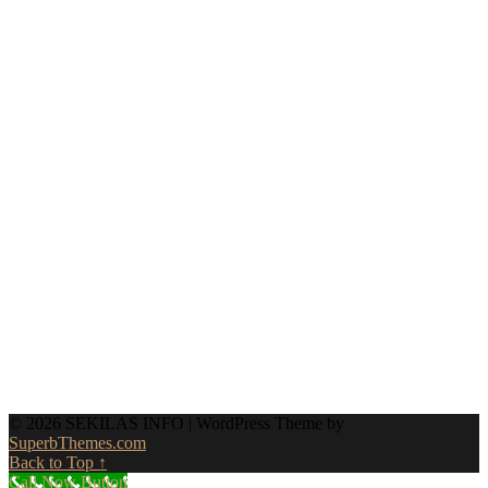
© 2026 SEKILAS INFO
| WordPress Theme by
SuperbThemes.com
Back to Top ↑
Call Now Button