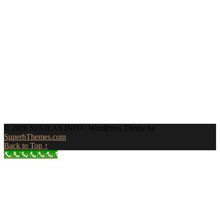
© 2026 SEKILAS INFO
| WordPress Theme by
SuperbThemes.com
Back to Top ↑
Call Now Button