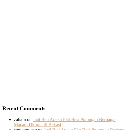
Recent Comments
zahara
on
Jual Beli Aneka Plat Besi Potongan Berbagai
Macam Ukuran di Bekasi
sugianto ezy
on
Jual Beli Aneka Plat Besi Potongan Berbagai