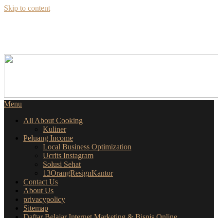
Skip to content
SEKILAS INFO
SEPUTAR BISNIS ONLINE
Menu
All About Cooking
Kuliner
Peluang Income
Local Business Optimization
Ucrits Instagram
Solusi Sehat
13OrangResignKantor
Contact Us
About Us
privacypolicy
Sitemap
Daftar Belajar Internet Marketing & Bisnis Online