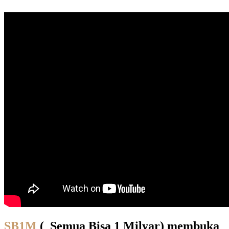
SB1M
( Semua Bisa 1 Milyar) membuka