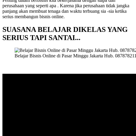
Penting dalam berbisnis kita bekerjasama dengan siapa dan
perusahaan yang seperti apa . Karena jika perusahaan tidak jangka
panjang akan membuat tenaga dan waktu terbuang sia -sia ketika
serius membangun bisnis online.
SUASANA BELAJAR DIKELAS YANG
SERIUS TAPI SANTAI..
.
Belajar Bisnis Online di Pasar Minggu Jakarta Hub. 08787821