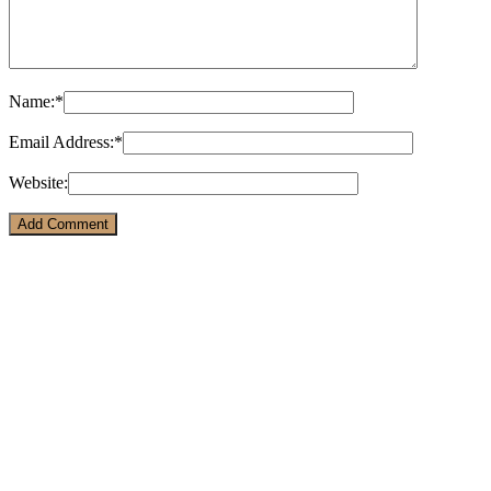
Name:
*
Email Address:
*
Website: