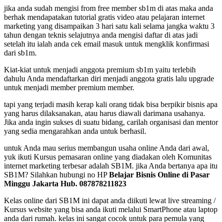
jika anda sudah mengisi from free member sb1m di atas maka anda
berhak mendapatakan tutorial gratis video atau pelajaran internet
marketing yang disampaikan 3 hari satu kali selama jangka waktu 3
tahun dengan teknis selajutnya anda mengisi daftar di atas jadi
setelah itu ialah anda cek email masuk untuk mengklik konfirmasi
dari sb1m.
Kiat-kiat untuk menjadi anggota premium sb1m yaitu terlebih
dahulu Anda mendaftarkan diri menjadi anggota gratis lalu upgrade
untuk menjadi member premium member.
tapi yang terjadi masih kerap kali orang tidak bisa berpikir bisnis apa
yang harus dilaksanakan, atau harus diawali darimana usahanya.
Jika anda ingin sukses di suatu bidang, carilah organisasi dan mentor
yang sedia mengarahkan anda untuk berhasil.
untuk Anda mau serius membangun usaha online Anda dari awal,
yuk ikuti Kursus pemasaran online yang diadakan oleh Komunitas
internet marketing terbesar adalah SB1M. jika Anda bertanya apa itu
SB1M? Silahkan hubungi no HP
Belajar Bisnis Online di Pasar
Minggu Jakarta Hub. 087878211823
Kelas online dari SB1M ini dapat anda diikuti lewat live streaming /
Kursus website yang bisa anda ikuti melalui SmartPhone atau laptop
anda dari rumah. kelas ini sangat cocok untuk para pemula yang