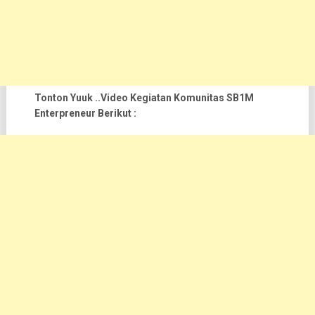
Tonton Yuuk ..Video Kegiatan Komunitas SB1M
Enterpreneur Berikut :