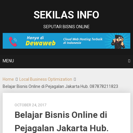
Skip
to
SEKILAS INFO
content
SEPUTAR BISNIS ONLINE
MENU
Home
Local Business Optimization
Belajar Bisnis Online di Pejagalan Jakarta Hub. 087878211823
OCTOBER 24, 2017
Belajar Bisnis Online di
Pejagalan Jakarta Hub.