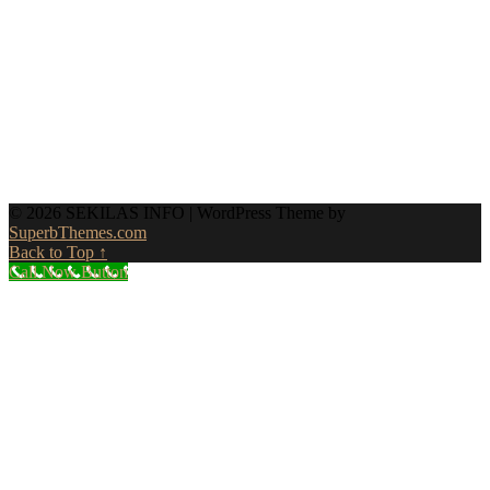
© 2026 SEKILAS INFO
| WordPress Theme by
SuperbThemes.com
Back to Top ↑
Call Now Button