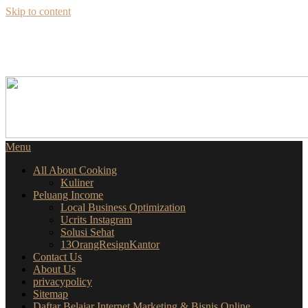
Skip to content
SEKILAS INFO
SEPUTAR BISNIS ONLINE
Menu
All About Cooking
Kuliner
Peluang Income
Local Business Optimization
Ucrits Instagram
Solusi Sehat
13OrangResignKantor
Contact Us
About Us
privacypolicy
Sitemap
Daftar Belajar Internet Marketing & Bisnis Online