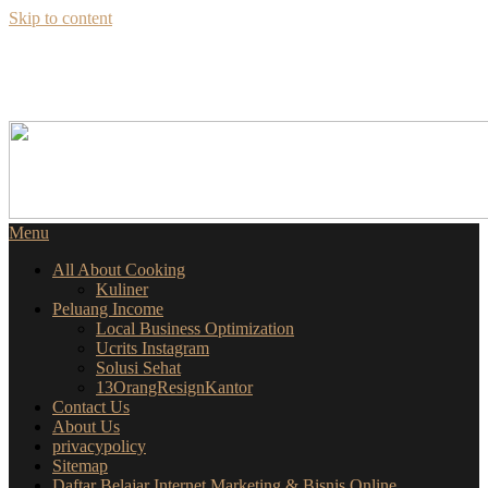
Skip to content
SEKILAS INFO
SEPUTAR BISNIS ONLINE
Menu
All About Cooking
Kuliner
Peluang Income
Local Business Optimization
Ucrits Instagram
Solusi Sehat
13OrangResignKantor
Contact Us
About Us
privacypolicy
Sitemap
Daftar Belajar Internet Marketing & Bisnis Online