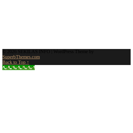
© 2026 SEKILAS INFO
| WordPress Theme by
SuperbThemes.com
Back to Top ↑
Call Now Button