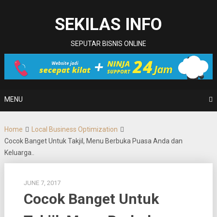
Skip
to
SEKILAS INFO
content
SEPUTAR BISNIS ONLINE
MENU
Home
Local Business Optimization
Cocok Banget Untuk Takjil, Menu Berbuka Puasa Anda dan
Keluarga..
JUNE 7, 2017
Cocok Banget Untuk