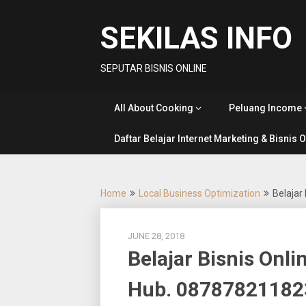
Skip
to
SEKILAS INFO
content
SEPUTAR BISNIS ONLINE
All About Cooking
Peluang Income
Daftar Belajar Internet Marketing & Bisnis 
Home
Local Business Optimization
Belajar
JUNE 28, 2018
Belajar Bisnis Onli
Hub. 08787821182