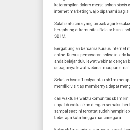
keterampilan dalam menjalankan bisnis on
internet marketing wajib dipahami bagi sia
Salah satu cara yang terbaik agar kesuks
bergabung di komunitas Belajar bisnis onl
SB1M.
Bergabunglah bersama Kursus internet m
online. Kursus pemasaran online ini ada ke
anda belajar dulu lewat webinar dengan b
sebagainya lewat webinar maupun email y
Sekolah bisnis 1 milyar atau sb1m merupa
memiliki visi tiap membernya dapat mengha
dari waktu ke waktu komunitas sb1m kini
dapat di indikasikan dengan semakin be
sampai saat ini tercatat sudah hampir le
beberapa kota hingga mancanegara.
Kelas sb1m sendiri sekarang ini masih be