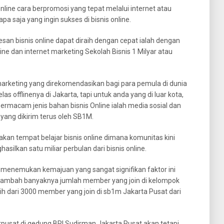
line cara berpromosi yang tepat melalui internet atau
pa saja yang ingin sukses di bisnis online.
esan bisnis online dapat diraih dengan cepat ialah dengan
ine dan internet marketing Sekolah Bisnis 1 Milyar atau
arketing yang direkomendasikan bagi para pemula di dunia
las offlinenya di Jakarta, tapi untuk anda yang di luar kota,
ermacam jenis bahan bisnis Online ialah media sosial dan
ang dikirim terus oleh SB1M.
kan tempat belajar bisnis online dimana komunitas kini
silkan satu miliar perbulan dari bisnis online.
 menemukan kemajuan yang sangat signifikan faktor ini
rtambah banyaknya jumlah member yang join di kelompok
bih dari 3000 member yang join di sb1m Jakarta Pusat dari
rpusat di gedung BRI Sudirman Jakarta Pusat akan tetapi