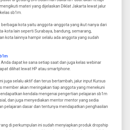
 mengikuti materi yang dijelaskan Diklat Jakarta lewat jalur
 kelas sb1m.
i berbagai kota yaitu anggota-anggota yang ikut nanya dari
ota-kota lain seperti Surabaya, bandung, semarang,
n kota lainnya hampir selalu ada anggota yang sudah
sb1m
Anda dapat ke sana setiap saat dan juga kelas webinar
dapat dilihat lewat HP atau smartphone.
i juga selalu aktif dan terus bertambah, jalur input Kursus
us member akan meringakan tiap anggota yang menekuni
a mendapatkan kendala mengenai pengertian pelajaran sb1m
sial, dan juga menyediakan mentor mentor yang sedia
kan pelajaran dasar dan tentunya mendapatkan penghasilan
rang di perkumpulan ini sudah menyiapkan produk dropship