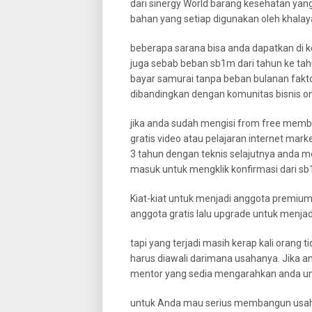
dari sinergy World barang kesehatan yang
bahan yang setiap digunakan oleh khala
beberapa sarana bisa anda dapatkan di 
juga sebab beban sb1m dari tahun ke tah
bayar samurai tanpa beban bulanan faktor
dibandingkan dengan komunitas bisnis onl
jika anda sudah mengisi from free memb
gratis video atau pelajaran internet mark
3 tahun dengan teknis selajutnya anda meng
masuk untuk mengklik konfirmasi dari sb
Kiat-kiat untuk menjadi anggota premium
anggota gratis lalu upgrade untuk men
tapi yang terjadi masih kerap kali orang t
harus diawali darimana usahanya. Jika and
mentor yang sedia mengarahkan anda unt
untuk Anda mau serius membangun usaha 