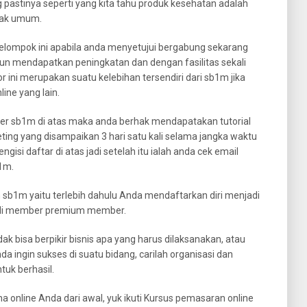
 pastinya seperti yang kita tahu produk kesehatan adalah
yak umum.
kelompok ini apabila anda menyetujui bergabung sekarang
un mendapatkan peningkatan dan dengan fasilitas sekali
 ini merupakan suatu kelebihan tersendiri dari sb1m jika
ine yang lain.
er sb1m di atas maka anda berhak mendapatakan tutorial
eting yang disampaikan 3 hari satu kali selama jangka waktu
isi daftar di atas jadi setelah itu ialah anda cek email
1m.
 sb1m yaitu terlebih dahulu Anda mendaftarkan diri menjadi
jadi member premium member.
idak bisa berpikir bisnis apa yang harus dilaksanakan, atau
a ingin sukses di suatu bidang, carilah organisasi dan
uk berhasil.
online Anda dari awal, yuk ikuti Kursus pemasaran online