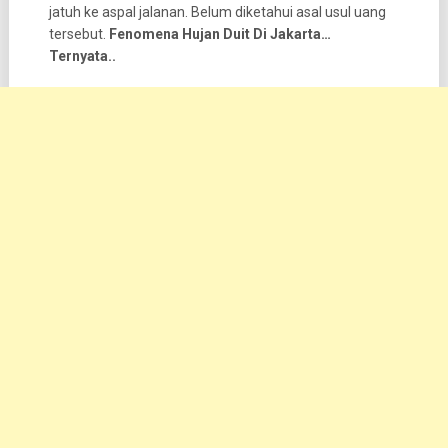
jatuh ke aspal jalanan. Belum diketahui asal usul uang
tersebut.
Fenomena Hujan Duit Di Jakarta…
Ternyata..