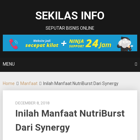
Skip
to
SEKILAS INFO
content
SEPUTAR BISNIS ONLINE
MENU
Home
Manfaat
Inilah Manfaat NutriBurst Dari Synergy
DECEMBER 8, 2018
Inilah Manfaat NutriBurst
Dari Synergy