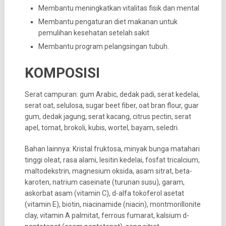
Membantu meningkatkan vitalitas fisik dan mental
Membantu pengaturan diet makanan untuk
pemulihan kesehatan setelah sakit
Membantu program pelangsingan tubuh.
KOMPOSISI
Serat campuran: gum Arabic, dedak padi, serat kedelai,
serat oat, selulosa, sugar beet fiber, oat bran flour, guar
gum, dedak jagung, serat kacang, citrus pectin, serat
apel, tomat, brokoli, kubis, wortel, bayam, seledri.
Bahan lainnya: Kristal fruktosa, minyak bunga matahari
tinggi oleat, rasa alami, lesitin kedelai, fosfat tricalcium,
maltodekstrin, magnesium oksida, asam sitrat, beta-
karoten, natrium caseinate (turunan susu), garam,
askorbat asam (vitamin C), d-alfa tokoferol asetat
(vitamin E), biotin, niacinamide (niacin), montmorillonite
clay, vitamin A palmitat, ferrous fumarat, kalsium d-