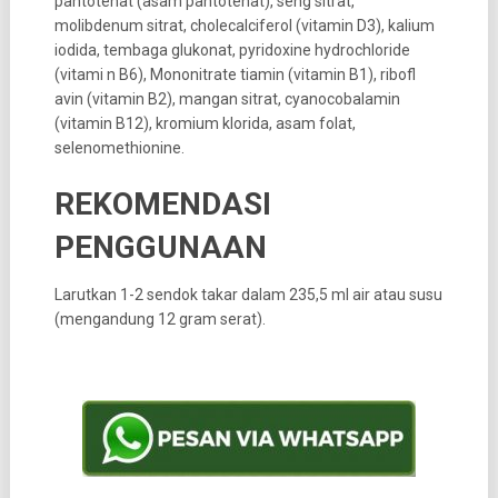
pantotenat (asam pantotenat), seng sitrat,
molibdenum sitrat, cholecalciferol (vitamin D3), kalium
iodida, tembaga glukonat, pyridoxine hydrochloride
(vitami n B6), Mononitrate tiamin (vitamin B1), ribofl
avin (vitamin B2), mangan sitrat, cyanocobalamin
(vitamin B12), kromium klorida, asam folat,
selenomethionine.
REKOMENDASI
PENGGUNAAN
Larutkan 1-2 sendok takar dalam 235,5 ml air atau susu
(mengandung 12 gram serat).