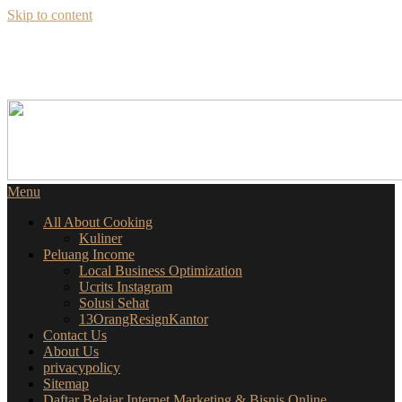
Skip to content
SEKILAS INFO
SEPUTAR BISNIS ONLINE
Menu
All About Cooking
Kuliner
Peluang Income
Local Business Optimization
Ucrits Instagram
Solusi Sehat
13OrangResignKantor
Contact Us
About Us
privacypolicy
Sitemap
Daftar Belajar Internet Marketing & Bisnis Online