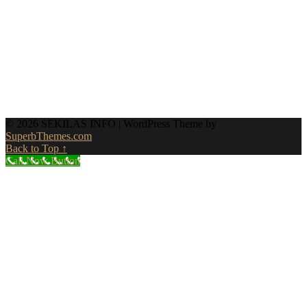
© 2026 SEKILAS INFO
| WordPress Theme by
SuperbThemes.com
Back to Top ↑
Call Now Button