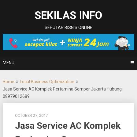
Skip
to
SEKILAS INFO
content
SEPUTAR BISNIS ONLINE
MENU
Home
Local Business Optimization
Jasa Service AC Komplek Pertamina Semper Jakarta Hubungi
08979012689
OCTOBER 27, 2017
Jasa Service AC Komplek