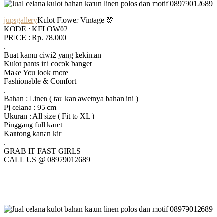
jupsgallery
Kulot Flower Vintage 🌸
KODE : KFLOW02
PRICE : Rp. 78.000
.
Buat kamu ciwi2 yang kekinian
Kulot pants ini cocok banget
Make You look more
Fashionable & Comfort
.
Bahan : Linen ( tau kan awetnya bahan ini )
Pj celana : 95 cm
Ukuran : All size ( Fit to XL )
Pinggang full karet
Kantong kanan kiri
.
GRAB IT FAST GIRLS
CALL US @ 08979012689