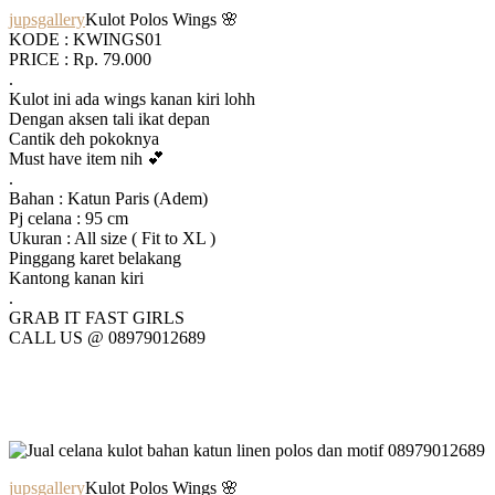
jupsgallery
Kulot Polos Wings 🌸
KODE : KWINGS01
PRICE : Rp. 79.000
.
Kulot ini ada wings kanan kiri lohh
Dengan aksen tali ikat depan
Cantik deh pokoknya
Must have item nih 💕
.
Bahan : Katun Paris (Adem)
Pj celana : 95 cm
Ukuran : All size ( Fit to XL )
Pinggang karet belakang
Kantong kanan kiri
.
GRAB IT FAST GIRLS
CALL US @ 08979012689
jupsgallery
Kulot Polos Wings 🌸