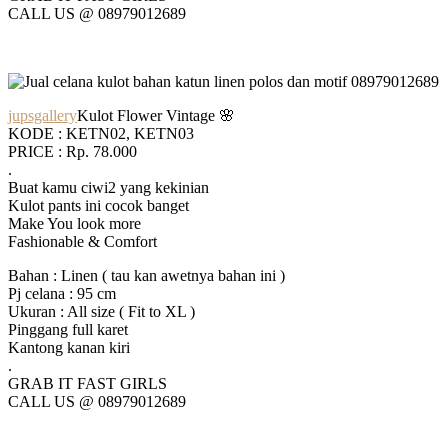
CALL US @ 08979012689
jupsgallery
Kulot Flower Vintage 🌸
KODE : KETN02, KETN03
PRICE : Rp. 78.000
.
Buat kamu ciwi2 yang kekinian
Kulot pants ini cocok banget
Make You look more
Fashionable & Comfort
Bahan : Linen ( tau kan awetnya bahan ini )
Pj celana : 95 cm
Ukuran : All size ( Fit to XL )
Pinggang full karet
Kantong kanan kiri
.
GRAB IT FAST GIRLS
CALL US @ 08979012689