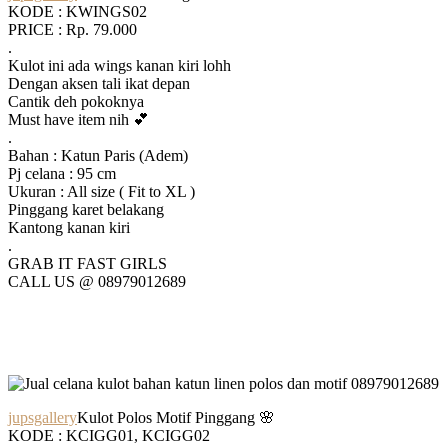
KODE : KWINGS02
PRICE : Rp. 79.000
.
Kulot ini ada wings kanan kiri lohh
Dengan aksen tali ikat depan
Cantik deh pokoknya
Must have item nih 💕
.
Bahan : Katun Paris (Adem)
Pj celana : 95 cm
Ukuran : All size ( Fit to XL )
Pinggang karet belakang
Kantong kanan kiri
.
GRAB IT FAST GIRLS
CALL US @ 08979012689
jupsgallery
Kulot Polos Motif Pinggang 🌸
KODE : KCIGG01, KCIGG02