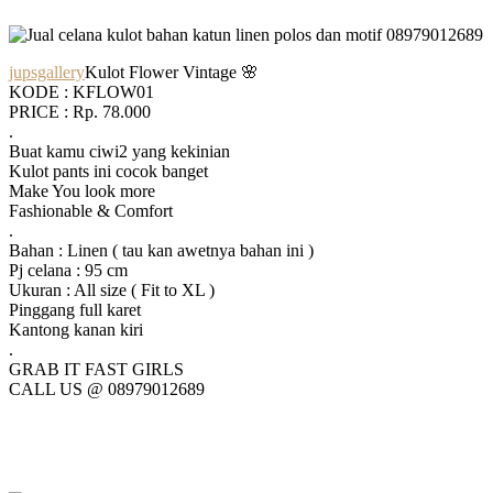
jupsgallery
Kulot Flower Vintage 🌸
KODE : KFLOW01
PRICE : Rp. 78.000
.
Buat kamu ciwi2 yang kekinian
Kulot pants ini cocok banget
Make You look more
Fashionable & Comfort
.
Bahan : Linen ( tau kan awetnya bahan ini )
Pj celana : 95 cm
Ukuran : All size ( Fit to XL )
Pinggang full karet
Kantong kanan kiri
.
GRAB IT FAST GIRLS
CALL US @ 08979012689