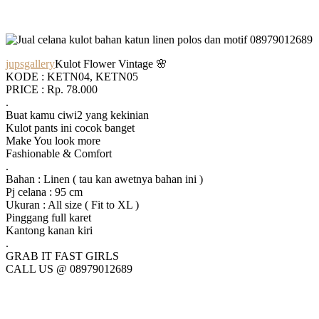
jupsgallery
Kulot Flower Vintage 🌸
KODE : KETN04, KETN05
PRICE : Rp. 78.000
.
Buat kamu ciwi2 yang kekinian
Kulot pants ini cocok banget
Make You look more
Fashionable & Comfort
.
Bahan : Linen ( tau kan awetnya bahan ini )
Pj celana : 95 cm
Ukuran : All size ( Fit to XL )
Pinggang full karet
Kantong kanan kiri
.
GRAB IT FAST GIRLS
CALL US @ 08979012689