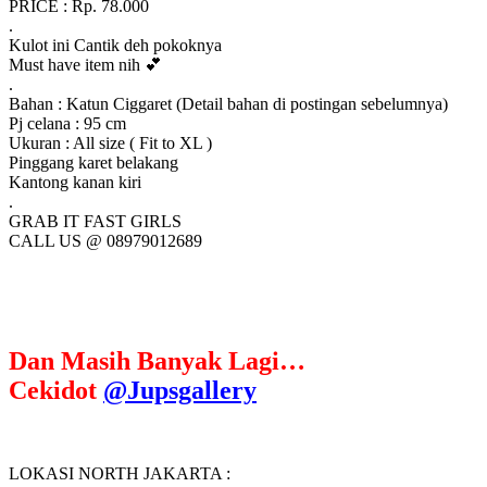
PRICE : Rp. 78.000
.
Kulot ini Cantik deh pokoknya
Must have item nih 💕
.
Bahan : Katun Ciggaret (Detail bahan di postingan sebelumnya)
Pj celana : 95 cm
Ukuran : All size ( Fit to XL )
Pinggang karet belakang
Kantong kanan kiri
.
GRAB IT FAST GIRLS
CALL US @ 08979012689
Dan Masih Banyak Lagi…
Cekidot
@Jupsgallery
LOKASI NORTH JAKARTA :