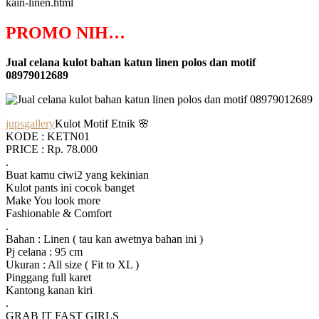
kain-linen.html
PROMO NIH…
Jual celana kulot bahan katun linen polos dan motif
08979012689
jupsgallery
Kulot Motif Etnik 🌸
KODE : KETN01
PRICE : Rp. 78.000
.
Buat kamu ciwi2 yang kekinian
Kulot pants ini cocok banget
Make You look more
Fashionable & Comfort
.
Bahan : Linen ( tau kan awetnya bahan ini )
Pj celana : 95 cm
Ukuran : All size ( Fit to XL )
Pinggang full karet
Kantong kanan kiri
.
GRAB IT FAST GIRLS