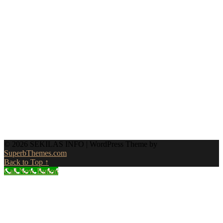
© 2026 SEKILAS INFO
| WordPress Theme by
SuperbThemes.com
Back to Top ↑
Call Now Button