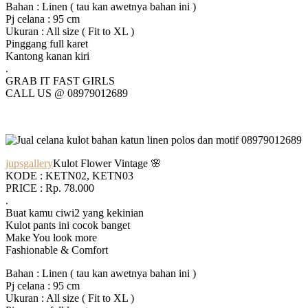
Bahan : Linen ( tau kan awetnya bahan ini )
Pj celana : 95 cm
Ukuran : All size ( Fit to XL )
Pinggang full karet
Kantong kanan kiri
.
GRAB IT FAST GIRLS
CALL US @ 08979012689
jupsgallery
Kulot Flower Vintage 🌸
KODE : KETN02, KETN03
PRICE : Rp. 78.000
.
Buat kamu ciwi2 yang kekinian
Kulot pants ini cocok banget
Make You look more
Fashionable & Comfort
Bahan : Linen ( tau kan awetnya bahan ini )
Pj celana : 95 cm
Ukuran : All size ( Fit to XL )