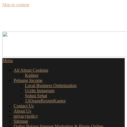
Skip to content
SEKILAS INFO
SEPUTAR BISNIS ONLINE
Menu
All About Cooking
Kuliner
Peluang Income
Local Business Optimization
Ucrits Instagram
Solusi Sehat
13OrangResignKantor
Contact Us
About Us
privacypolicy
Sitemap
Daftar Belajar Internet Marketing & Bisnis Online