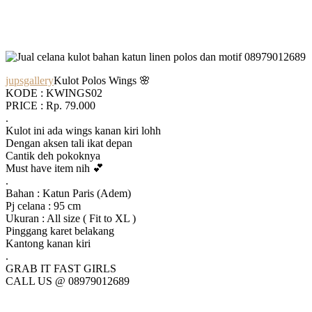
jupsgallery
Kulot Polos Wings 🌸
KODE : KWINGS02
PRICE : Rp. 79.000
.
Kulot ini ada wings kanan kiri lohh
Dengan aksen tali ikat depan
Cantik deh pokoknya
Must have item nih 💕
.
Bahan : Katun Paris (Adem)
Pj celana : 95 cm
Ukuran : All size ( Fit to XL )
Pinggang karet belakang
Kantong kanan kiri
.
GRAB IT FAST GIRLS
CALL US @ 08979012689