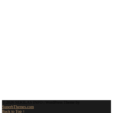
© 2026 SEKILAS INFO
| WordPress Theme by
SuperbThemes.com
Back to Top ↑