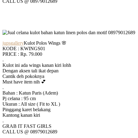
CALL US @ 08979012689
jupsgallery
Kulot Polos Wings 🌸
KODE : KWINGS01
PRICE : Rp. 79.000
.
Kulot ini ada wings kanan kiri lohh
Dengan aksen tali ikat depan
Cantik deh pokoknya
Must have item nih 💕
.
Bahan : Katun Paris (Adem)
Pj celana : 95 cm
Ukuran : All size ( Fit to XL )
Pinggang karet belakang
Kantong kanan kiri
.
GRAB IT FAST GIRLS
CALL US @ 08979012689