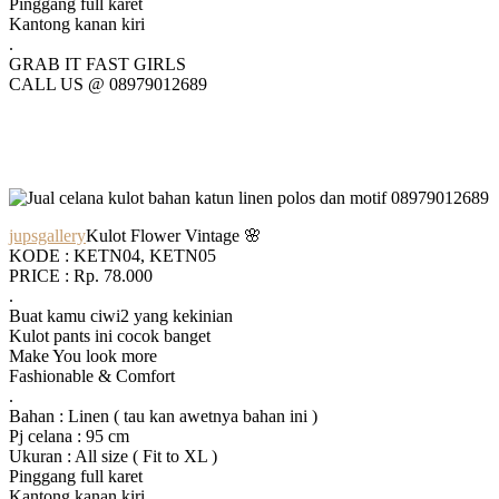
Pinggang full karet
Kantong kanan kiri
.
GRAB IT FAST GIRLS
CALL US @ 08979012689
jupsgallery
Kulot Flower Vintage 🌸
KODE : KETN04, KETN05
PRICE : Rp. 78.000
.
Buat kamu ciwi2 yang kekinian
Kulot pants ini cocok banget
Make You look more
Fashionable & Comfort
.
Bahan : Linen ( tau kan awetnya bahan ini )
Pj celana : 95 cm
Ukuran : All size ( Fit to XL )
Pinggang full karet
Kantong kanan kiri