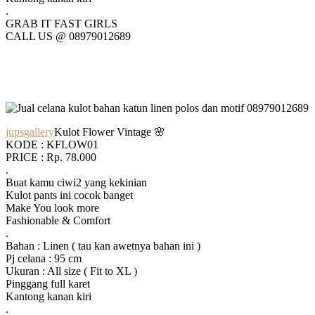
.
GRAB IT FAST GIRLS
CALL US @ 08979012689
jupsgallery
Kulot Flower Vintage 🌸
KODE : KFLOW01
PRICE : Rp. 78.000
.
Buat kamu ciwi2 yang kekinian
Kulot pants ini cocok banget
Make You look more
Fashionable & Comfort
.
Bahan : Linen ( tau kan awetnya bahan ini )
Pj celana : 95 cm
Ukuran : All size ( Fit to XL )
Pinggang full karet
Kantong kanan kiri
.