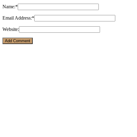
Name:
*
Email Address:
*
Website: