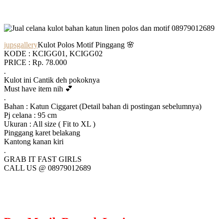
jupsgallery
Kulot Polos Motif Pinggang 🌸
KODE : KCIGG01, KCIGG02
PRICE : Rp. 78.000
.
Kulot ini Cantik deh pokoknya
Must have item nih 💕
.
Bahan : Katun Ciggaret (Detail bahan di postingan sebelumnya)
Pj celana : 95 cm
Ukuran : All size ( Fit to XL )
Pinggang karet belakang
Kantong kanan kiri
.
GRAB IT FAST GIRLS
CALL US @ 08979012689