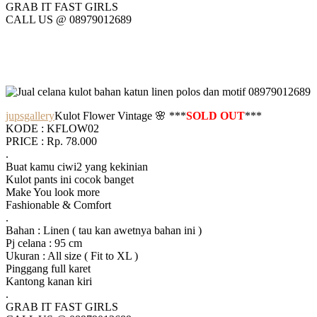
GRAB IT FAST GIRLS
CALL US @ 08979012689
jupsgallery
Kulot Flower Vintage 🌸 ***
SOLD OUT
***
KODE : KFLOW02
PRICE : Rp. 78.000
.
Buat kamu ciwi2 yang kekinian
Kulot pants ini cocok banget
Make You look more
Fashionable & Comfort
.
Bahan : Linen ( tau kan awetnya bahan ini )
Pj celana : 95 cm
Ukuran : All size ( Fit to XL )
Pinggang full karet
Kantong kanan kiri
.
GRAB IT FAST GIRLS