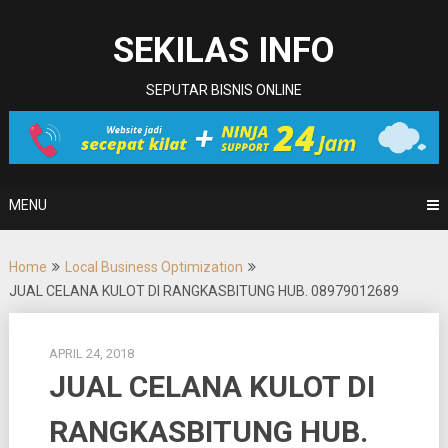
Skip
to
SEKILAS INFO
content
SEPUTAR BISNIS ONLINE
MENU
Home
Local Business Optimization
JUAL CELANA KULOT DI RANGKASBITUNG HUB. 08979012689
APRIL 24, 2018
JUAL CELANA KULOT DI
RANGKASBITUNG HUB.