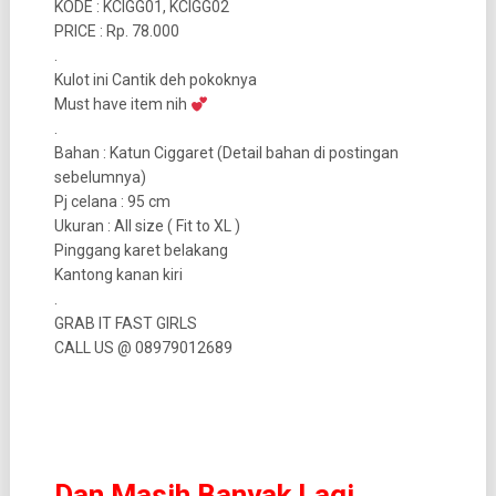
KODE : KCIGG01, KCIGG02
PRICE : Rp. 78.000
.
Kulot ini Cantik deh pokoknya
Must have item nih
.
Bahan : Katun Ciggaret (Detail bahan di postingan
sebelumnya)
Pj celana : 95 cm
Ukuran : All size ( Fit to XL )
Pinggang karet belakang
Kantong kanan kiri
.
GRAB IT FAST GIRLS
CALL US @ 08979012689
Dan Masih Banyak Lagi…