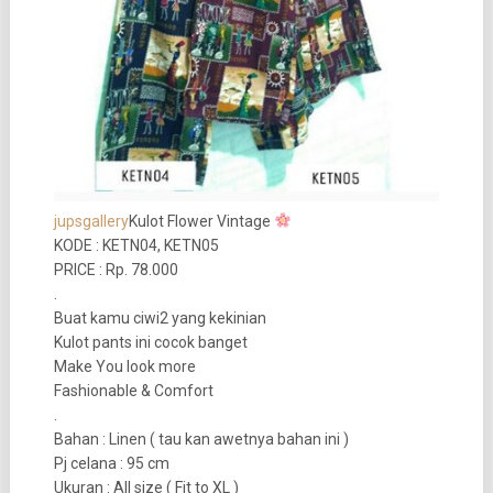
jupsgallery
Kulot Flower Vintage
KODE : KETN04, KETN05
PRICE : Rp. 78.000
.
Buat kamu ciwi2 yang kekinian
Kulot pants ini cocok banget
Make You look more
Fashionable & Comfort
.
Bahan : Linen ( tau kan awetnya bahan ini )
Pj celana : 95 cm
Ukuran : All size ( Fit to XL )