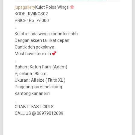
jupsgallery
Kulot Polos Wings
KODE : KWINGS02
PRICE : Rp. 79.000
.
Kulot ini ada wings kanan kiri lohh
Dengan aksen tali ikat depan
Cantik deh pokoknya
Must have item nih
.
Bahan : Katun Paris (Adem)
Pj celana : 95 cm
Ukuran : All size ( Fit to XL )
Pinggang karet belakang
Kantong kanan kiri
.
GRAB IT FAST GIRLS
CALL US @ 08979012689