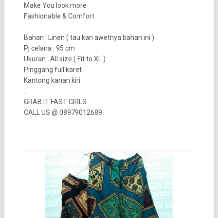
Make You look more
Fashionable & Comfort
.
Bahan : Linen ( tau kan awetnya bahan ini )
Pj celana : 95 cm
Ukuran : All size ( Fit to XL )
Pinggang full karet
Kantong kanan kiri
.
GRAB IT FAST GIRLS
CALL US @ 08979012689