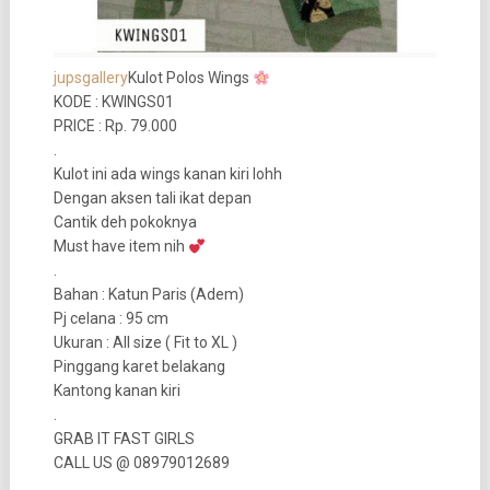
jupsgallery
Kulot Polos Wings
KODE : KWINGS01
PRICE : Rp. 79.000
.
Kulot ini ada wings kanan kiri lohh
Dengan aksen tali ikat depan
Cantik deh pokoknya
Must have item nih
.
Bahan : Katun Paris (Adem)
Pj celana : 95 cm
Ukuran : All size ( Fit to XL )
Pinggang karet belakang
Kantong kanan kiri
.
GRAB IT FAST GIRLS
CALL US @ 08979012689