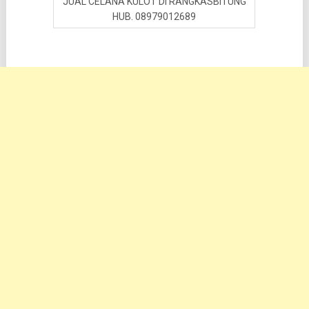
JUAL CELANA KULOT DI RANGKASBITUNG
HUB. 08979012689