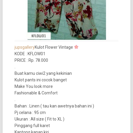
jupsgallery
Kulot Flower Vintage
KODE : KFLOW01
PRICE : Rp. 78.000
.
Buat kamu ciwi2 yang kekinian
Kulot pants ini cocok banget
Make You look more
Fashionable & Comfort
.
Bahan : Linen ( tau kan awetnya bahan ini )
Pj celana : 95 cm
Ukuran : All size ( Fit to XL )
Pinggang full karet
Kantong kanan kiri