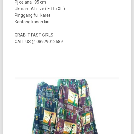
Pj celana : 95 cm
Ukuran : All size ( Fit to XL )
Pinggang full karet
Kantong kanan kiri
.
GRAB IT FAST GIRLS
CALL US @ 08979012689