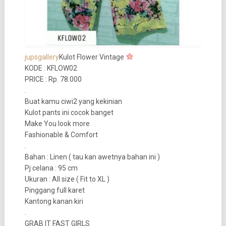
jupsgallery
Kulot Flower Vintage
KODE : KFLOW02
PRICE : Rp. 78.000
.
Buat kamu ciwi2 yang kekinian
Kulot pants ini cocok banget
Make You look more
Fashionable & Comfort
.
Bahan : Linen ( tau kan awetnya bahan ini )
Pj celana : 95 cm
Ukuran : All size ( Fit to XL )
Pinggang full karet
Kantong kanan kiri
.
GRAB IT FAST GIRLS