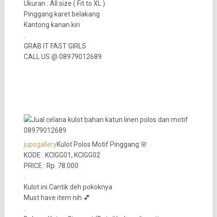
Ukuran : All size ( Fit to XL )
Pinggang karet belakang
Kantong kanan kiri
.
GRAB IT FAST GIRLS
CALL US @ 08979012689
jupsgallery
Kulot Polos Motif Pinggang 🌸
KODE : KCIGG01, KCIGG02
PRICE : Rp. 78.000
.
Kulot ini Cantik deh pokoknya
Must have item nih 💕
.