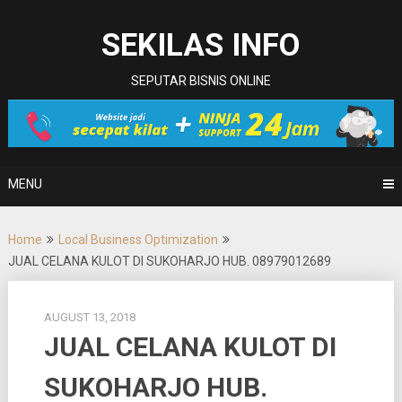
Skip
to
SEKILAS INFO
content
SEPUTAR BISNIS ONLINE
MENU
Home
Local Business Optimization
JUAL CELANA KULOT DI SUKOHARJO HUB. 08979012689
AUGUST 13, 2018
JUAL CELANA KULOT DI
SUKOHARJO HUB.