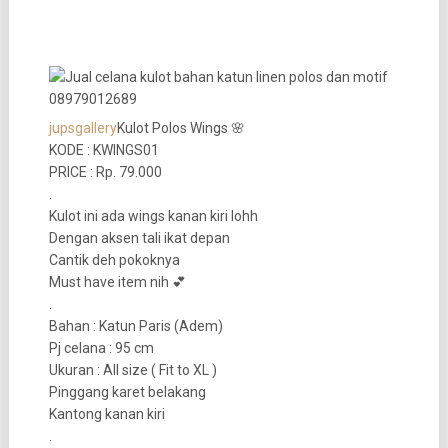
jupsgallery
Kulot Polos Wings 🌸
KODE : KWINGS01
PRICE : Rp. 79.000
.
Kulot ini ada wings kanan kiri lohh
Dengan aksen tali ikat depan
Cantik deh pokoknya
Must have item nih 💕
.
Bahan : Katun Paris (Adem)
Pj celana : 95 cm
Ukuran : All size ( Fit to XL )
Pinggang karet belakang
Kantong kanan kiri
.