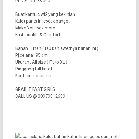
PRICE : Rp. 78.000
.
Buat kamu ciwi2 yang kekinian
Kulot pants ini cocok banget
Make You look more
Fashionable & Comfort
.
Bahan : Linen ( tau kan awetnya bahan ini )
Pj celana : 95 cm
Ukuran : All size ( Fit to XL )
Pinggang full karet
Kantong kanan kiri
.
GRAB IT FAST GIRLS
CALL US @ 08979012689