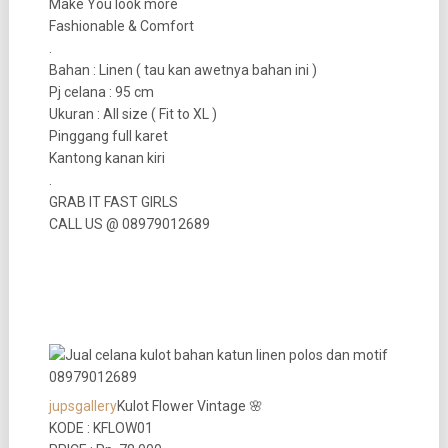
Make You look more
Fashionable & Comfort
.
Bahan : Linen ( tau kan awetnya bahan ini )
Pj celana : 95 cm
Ukuran : All size ( Fit to XL )
Pinggang full karet
Kantong kanan kiri
.
GRAB IT FAST GIRLS
CALL US @ 08979012689
jupsgallery
Kulot Flower Vintage 🌸
KODE : KFLOW01