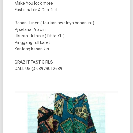
Make You look more
Fashionable & Comfort
.
Bahan : Linen ( tau kan awetnya bahan ini )
Pj celana : 95 cm
Ukuran : All size ( Fit to XL )
Pinggang full karet
Kantong kanan kiri
.
GRAB IT FAST GIRLS
CALL US @ 08979012689