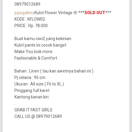
jupsgallery
Kulot Flower Vintage 🌸 ***
SOLD OUT
***
KODE : KFLOW02
PRICE : Rp. 78.000
.
Buat kamu ciwi2 yang kekinian
Kulot pants ini cocok banget
Make You look more
Fashionable & Comfort
.
Bahan : Linen ( tau kan awetnya bahan ini )
Pj celana : 95 cm
Ukuran : All size ( Fit to XL )
Pinggang full karet
Kantong kanan kiri
.
GRAB IT FAST GIRLS
CALL US @ 08979012689