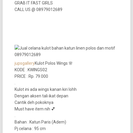
GRAB IT FAST GIRLS
CALL US @ 08979012689
jupsgallery
Kulot Polos Wings 🌸
KODE : KWINGS02
PRICE : Rp. 79.000
.
Kulot ini ada wings kanan kiri lohh
Dengan aksen tali ikat depan
Cantik deh pokoknya
Must have item nih 💕
.
Bahan : Katun Paris (Adem)
Pj celana : 95 cm