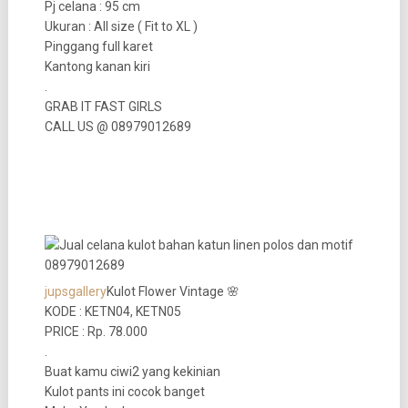
Pj celana : 95 cm
Ukuran : All size ( Fit to XL )
Pinggang full karet
Kantong kanan kiri
.
GRAB IT FAST GIRLS
CALL US @ 08979012689
jupsgallery
Kulot Flower Vintage 🌸
KODE : KETN04, KETN05
PRICE : Rp. 78.000
.
Buat kamu ciwi2 yang kekinian
Kulot pants ini cocok banget