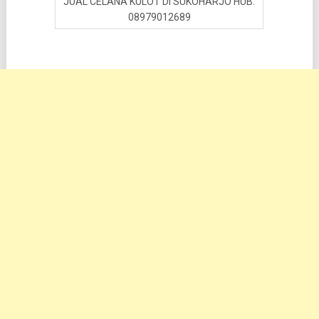
JUAL CELANA KULOT DI SUKOHARJO HUB.
08979012689