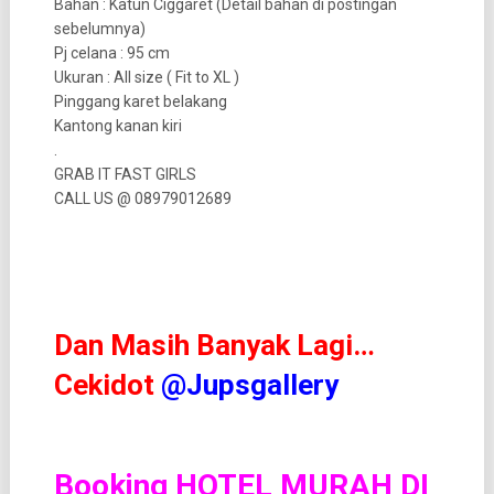
Bahan : Katun Ciggaret (Detail bahan di postingan
sebelumnya)
Pj celana : 95 cm
Ukuran : All size ( Fit to XL )
Pinggang karet belakang
Kantong kanan kiri
.
GRAB IT FAST GIRLS
CALL US @ 08979012689
Dan Masih Banyak Lagi…
Cekidot
@Jupsgallery
Booking HOTEL MURAH DI