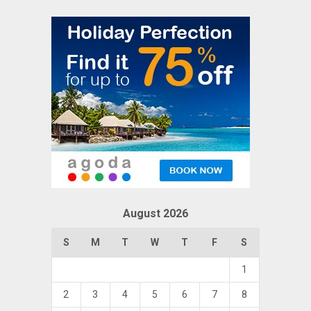
August 2026
S
M
T
W
T
F
S
1
2
3
4
5
6
7
8