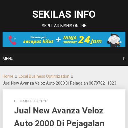
Skip
to
SEKILAS INFO
content
SEPUTAR BISNIS ONLINE
MENU
Home
Local Business Optimization
Jual New Avanza Veloz Auto 2000 Di Pejagalan 087878211823
DECEMBER 18, 2020
Jual New Avanza Veloz
Auto 2000 Di Pejagalan