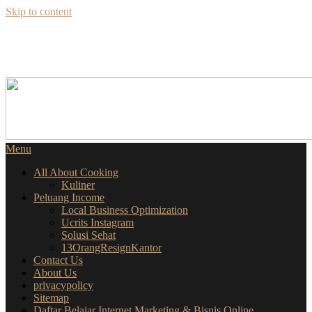
Skip to content
SEKILAS INFO
SEPUTAR BISNIS ONLINE
Menu
All About Cooking
Kuliner
Peluang Income
Local Business Optimization
Ucrits Instagram
Solusi Sehat
13OrangResignKantor
Contact Us
About Us
privacypolicy
Sitemap
Daftar Belajar Internet Marketing & Bisnis Online