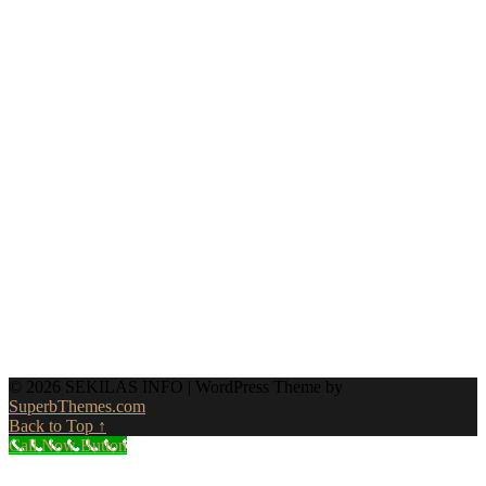
© 2026 SEKILAS INFO
| WordPress Theme by
SuperbThemes.com
Back to Top ↑
Call Now Button