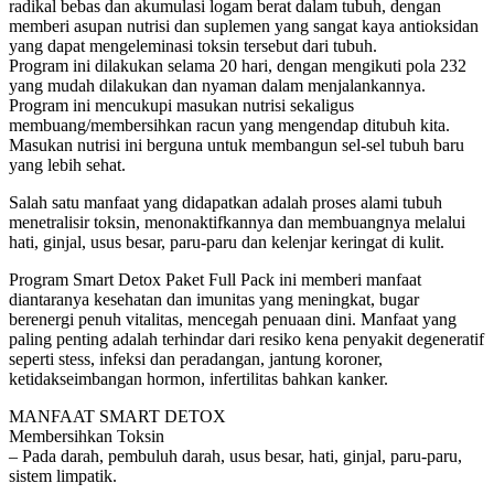
radikal bebas dan akumulasi logam berat dalam tubuh, dengan
memberi asupan nutrisi dan suplemen yang sangat kaya antioksidan
yang dapat mengeleminasi toksin tersebut dari tubuh.
Program ini dilakukan selama 20 hari, dengan mengikuti pola 232
yang mudah dilakukan dan nyaman dalam menjalankannya.
Program ini mencukupi masukan nutrisi sekaligus
membuang/membersihkan racun yang mengendap ditubuh kita.
Masukan nutrisi ini berguna untuk membangun sel-sel tubuh baru
yang lebih sehat.
Salah satu manfaat yang didapatkan adalah proses alami tubuh
menetralisir toksin, menonaktifkannya dan membuangnya melalui
hati, ginjal, usus besar, paru-paru dan kelenjar keringat di kulit.
Program Smart Detox Paket Full Pack ini memberi manfaat
diantaranya kesehatan dan imunitas yang meningkat, bugar
berenergi penuh vitalitas, mencegah penuaan dini. Manfaat yang
paling penting adalah terhindar dari resiko kena penyakit degeneratif
seperti stess, infeksi dan peradangan, jantung koroner,
ketidakseimbangan hormon, infertilitas bahkan kanker.
MANFAAT SMART DETOX
Membersihkan Toksin
– Pada darah, pembuluh darah, usus besar, hati, ginjal, paru-paru,
sistem limpatik.