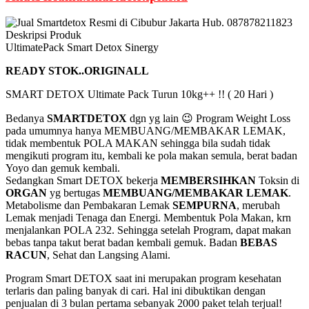
Deskripsi Produk
UltimatePack Smart Detox Sinergy
READY STOK..ORIGINALL
SMART DETOX Ultimate Pack Turun 10kg++ !! ( 20 Hari )
Bedanya
SMARTDETOX
dgn yg lain 😉 Program Weight Loss
pada umumnya hanya MEMBUANG/MEMBAKAR LEMAK,
tidak membentuk POLA MAKAN sehingga bila sudah tidak
mengikuti program itu, kembali ke pola makan semula, berat badan
Yoyo dan gemuk kembali.
Sedangkan Smart DETOX bekerja
MEMBERSIHKAN
Toksin di
ORGAN
yg bertugas
MEMBUANG/MEMBAKAR LEMAK
.
Metabolisme dan Pembakaran Lemak
SEMPURNA
, merubah
Lemak menjadi Tenaga dan Energi. Membentuk Pola Makan, krn
menjalankan POLA 232. Sehingga setelah Program, dapat makan
bebas tanpa takut berat badan kembali gemuk. Badan
BEBAS
RACUN
, Sehat dan Langsing Alami.
Program Smart DETOX saat ini merupakan program kesehatan
terlaris dan paling banyak di cari. Hal ini dibuktikan dengan
penjualan di 3 bulan pertama sebanyak 2000 paket telah terjual!