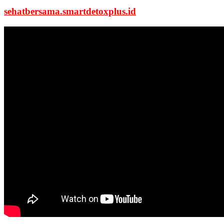
sehatbersama.smartdetoxplus.id