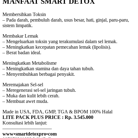
MANFAAT SMART DETOX
Membersihkan Toksin
– Pada darah, pembuluh darah, usus besar, hati, ginjal, paru-paru,
sistem limpatik.
Membakar Lemak
– Mengeluarkan toksin yang terakumulasi dalam sel lemak.
– Meningkatkan kecepatan pemecahan lemak (lipolisis).
– Berat badan ideal.
Meningkatkan Metabolisme
– Meningkatkan stamina dan daya tahan tubuh.
– Menyembuhkan berbagai penyakit.
Meremajakan Sel-sel
– Meregenerasi sel-sel jaringan tubuh.
– Muka dan kulit lebih cerah.
– Membuat awet muda.
Made in USA, FDA, GMP, TGA & BPOM 100% Halal
LITE PACK PLUS PRICE : Rp. 3.545.000
Konsultasi lebih lanjut:
——————————
www•smartdetoxpro•com