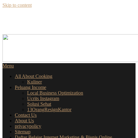
Skip to content
SEKILAS INFO
SEPUTAR BISNIS ONLINE
Menu
All About Cooking
Kuliner
Peluang Income
Local Business Optimization
Ucrits Instagram
Solusi Sehat
13OrangResignKantor
Contact Us
About Us
privacypolicy
Sitemap
Daftar Belajar Internet Marketing & Bisnis Online