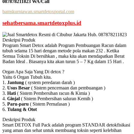
087878211823 WA/Call
bamskurniawan.smartdetoxportal.com
sehatbersama.smartdetoxplus.id
Deskripsi Produk
Program Smart Detox adalah Program Pembuangan Racun dalam
tubuh selama 15 hari dengan metode pola makan 232 . Ketika
Semua Toksin Di bersihkan , maka kita akan mendapatkan Berat
Badan Ideal . Biasanya kita akan turun 5 – 7 Kg dalam 15 Hari .
Organ Apa Saja Yang Di detox ?
Yaitu 6 Organ Tubuh kita.
1.
Jantung
( system peredaran darah )
2.
Usus Besar
( Sistem pencernaan dan pembuangan )
3.
Hati
( Sistem Pembersihan racun & Kimia )
4.
Ginjal
( Sistem Pembersihan saluran Kemih )
5.
Paru-paru
( Sistem Pernafasan )
6.
Tulang & Otot
Deskripsi Produk
Smart DETOX Full Pack adalah program STANDAR detokfisikasi
yang aman dan sehat untuk membuang toksin seperti kelebihan