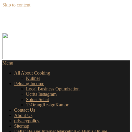
Skip to content
SEKILAS INFO
SEPUTAR BISNIS ONLINE
Menu
All About Cooking
Kuliner
Peluang Income
Local Business Optimization
Ucrits Instagram
Solusi Sehat
13OrangResignKantor
Contact Us
About Us
privacypolicy
Sitemap
Daftar Belajar Internet Marketing & Bisnis Online