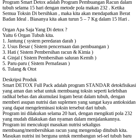
Program Smart Detox adalah Program Pembuangan Racun dalam
tubuh selama 15 hari dengan metode pola makan 232 . Ketika
Semua Toksin Di bersihkan , maka kita akan mendapatkan Berat
Badan Ideal . Biasanya kita akan turun 5 – 7 Kg dalam 15 Hari .
Organ Apa Saja Yang Di detox ?
Yaitu 6 Organ Tubuh kita.
1. Jantung ( system peredaran darah )
2. Usus Besar ( Sistem pencernaan dan pembuangan )
3. Hati ( Sistem Pembersihan racun & Kimia )
4. Ginjal ( Sistem Pembersihan saluran Kemih )
5. Paru-paru ( Sistem Pernafasan )
6. Tulang & Otot
Deskripsi Produk
Smart DETOX Full Pack adalah program STANDAR detokfisikasi
yang aman dan sehat untuk membuang toksin seperti kelebihan
radikal bebas dan akumulasi logam berat dalam tubuh, dengan
memberi asupan nutrisi dan suplemen yang sangat kaya antioksidan
yang dapat mengeleminasi toksin tersebut dari tubuh.
Program ini dilakukan selama 20 hari, dengan mengikuti pola 232
yang mudah dilakukan dan nyaman dalam menjalankannya.
Program ini mencukupi masukan nutrisi sekaligus
membuang/membersihkan racun yang mengendap ditubuh kita.
Masukan nutrisi ini berguna untuk membangun sel-sel tubuh baru