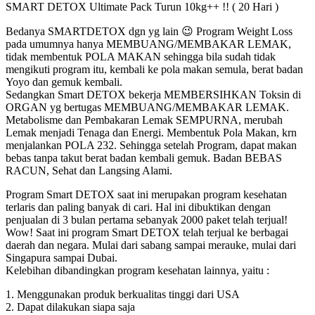
SMART DETOX Ultimate Pack Turun 10kg++ !! ( 20 Hari )
Bedanya SMARTDETOX dgn yg lain 😉 Program Weight Loss
pada umumnya hanya MEMBUANG/MEMBAKAR LEMAK,
tidak membentuk POLA MAKAN sehingga bila sudah tidak
mengikuti program itu, kembali ke pola makan semula, berat badan
Yoyo dan gemuk kembali.
Sedangkan Smart DETOX bekerja MEMBERSIHKAN Toksin di
ORGAN yg bertugas MEMBUANG/MEMBAKAR LEMAK.
Metabolisme dan Pembakaran Lemak SEMPURNA, merubah
Lemak menjadi Tenaga dan Energi. Membentuk Pola Makan, krn
menjalankan POLA 232. Sehingga setelah Program, dapat makan
bebas tanpa takut berat badan kembali gemuk. Badan BEBAS
RACUN, Sehat dan Langsing Alami.
Program Smart DETOX saat ini merupakan program kesehatan
terlaris dan paling banyak di cari. Hal ini dibuktikan dengan
penjualan di 3 bulan pertama sebanyak 2000 paket telah terjual!
Wow! Saat ini program Smart DETOX telah terjual ke berbagai
daerah dan negara. Mulai dari sabang sampai merauke, mulai dari
Singapura sampai Dubai.
Kelebihan dibandingkan program kesehatan lainnya, yaitu :
1. Menggunakan produk berkualitas tinggi dari USA
2. Dapat dilakukan siapa saja