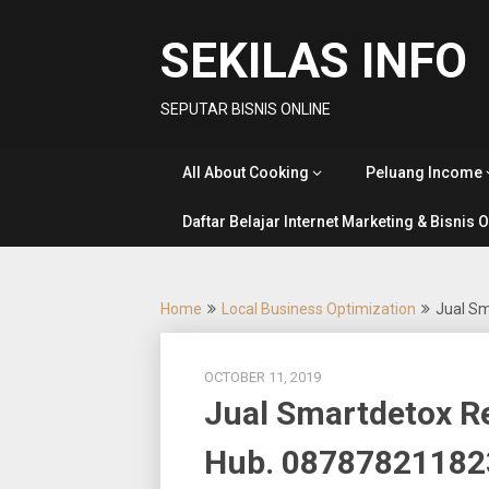
Skip
to
SEKILAS INFO
content
SEPUTAR BISNIS ONLINE
All About Cooking
Peluang Income
Daftar Belajar Internet Marketing & Bisnis 
Home
Local Business Optimization
Jual Sm
OCTOBER 11, 2019
Jual Smartdetox Re
Hub. 08787821182