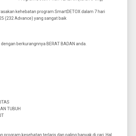
merasakan kehebatan program SmartDETOX dalam 7 hari
 25 (232 Advance) yang sangat baik
n dengan berkurangnnya BERAT BADAN anda.
LITAS
HAN TUBUH
IT
program kesehatan terlaris dan paling banyak di cari. Hal