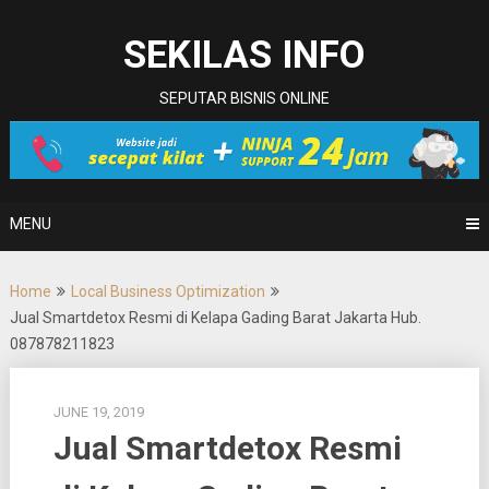
Skip
to
SEKILAS INFO
content
SEPUTAR BISNIS ONLINE
MENU
Home
Local Business Optimization
Jual Smartdetox Resmi di Kelapa Gading Barat Jakarta Hub.
087878211823
JUNE 19, 2019
Jual Smartdetox Resmi