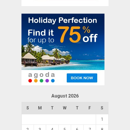
August 2026
S
M
T
W
T
F
S
1
2
3
4
5
6
7
8