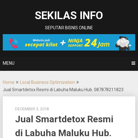
Skip
to
SEKILAS INFO
content
SEPUTAR BISNIS ONLINE
MENU
Home
Local Business Optimization
Jual Smartdetox Resmi di Labuha Maluku Hub. 087878211823
DECEMBER 3, 2018
Jual Smartdetox Resmi
di Labuha Maluku Hub.