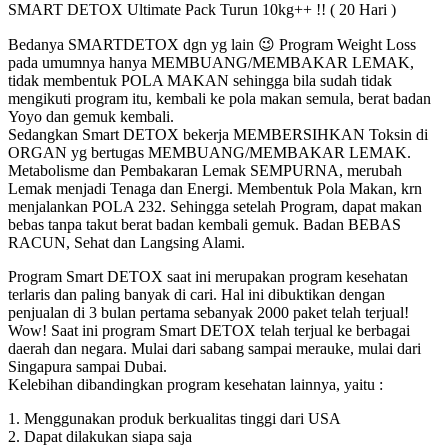
SMART DETOX Ultimate Pack Turun 10kg++ !! ( 20 Hari )
Bedanya SMARTDETOX dgn yg lain 😉 Program Weight Loss
pada umumnya hanya MEMBUANG/MEMBAKAR LEMAK,
tidak membentuk POLA MAKAN sehingga bila sudah tidak
mengikuti program itu, kembali ke pola makan semula, berat badan
Yoyo dan gemuk kembali.
Sedangkan Smart DETOX bekerja MEMBERSIHKAN Toksin di
ORGAN yg bertugas MEMBUANG/MEMBAKAR LEMAK.
Metabolisme dan Pembakaran Lemak SEMPURNA, merubah
Lemak menjadi Tenaga dan Energi. Membentuk Pola Makan, krn
menjalankan POLA 232. Sehingga setelah Program, dapat makan
bebas tanpa takut berat badan kembali gemuk. Badan BEBAS
RACUN, Sehat dan Langsing Alami.
Program Smart DETOX saat ini merupakan program kesehatan
terlaris dan paling banyak di cari. Hal ini dibuktikan dengan
penjualan di 3 bulan pertama sebanyak 2000 paket telah terjual!
Wow! Saat ini program Smart DETOX telah terjual ke berbagai
daerah dan negara. Mulai dari sabang sampai merauke, mulai dari
Singapura sampai Dubai.
Kelebihan dibandingkan program kesehatan lainnya, yaitu :
1. Menggunakan produk berkualitas tinggi dari USA
2. Dapat dilakukan siapa saja