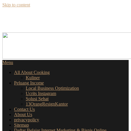
Skip to content
SEKILAS INFO
SEPUTAR BISNIS ONLINE
Menu
All About Cooking
Kuliner
Peluang Income
Local Business Optimization
Ucrits Instagram
Solusi Sehat
13OrangResignKantor
Contact Us
About Us
privacypolicy
Sitemap
Daftar Belajar Internet Marketing & Bisnis Online