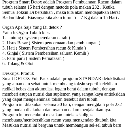
Program Smart Detox adalah Program Pembuangan Racun dalam
tubuh selama 15 hari dengan metode pola makan 232 . Ketika
Semua Toksin Di bersihkan , maka kita akan mendapatkan Berat
Badan Ideal . Biasanya kita akan turun 5 – 7 Kg dalam 15 Hari .
Organ Apa Saja Yang Di detox ?
Yaitu 6 Organ Tubuh kita.
1. Jantung ( system peredaran darah )
2. Usus Besar ( Sistem pencernaan dan pembuangan )
3. Hati ( Sistem Pembersihan racun & Kimia )
4. Ginjal ( Sistem Pembersihan saluran Kemih )
5. Paru-paru ( Sistem Pernafasan )
6. Tulang & Otot
Deskripsi Produk
Smart DETOX Full Pack adalah program STANDAR detokfisikasi
yang aman dan sehat untuk membuang toksin seperti kelebihan
radikal bebas dan akumulasi logam berat dalam tubuh, dengan
memberi asupan nutrisi dan suplemen yang sangat kaya antioksidan
yang dapat mengeleminasi toksin tersebut dari tubuh.
Program ini dilakukan selama 20 hari, dengan mengikuti pola 232
yang mudah dilakukan dan nyaman dalam menjalankannya.
Program ini mencukupi masukan nutrisi sekaligus
membuang/membersihkan racun yang mengendap ditubuh kita.
Masukan nutrisi ini berguna untuk membangun sel-sel tubuh baru