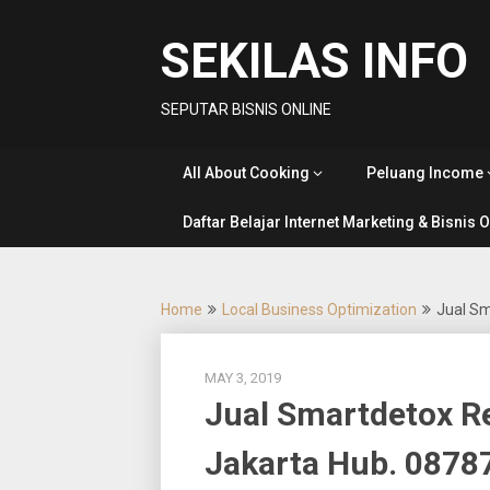
Skip
to
SEKILAS INFO
content
SEPUTAR BISNIS ONLINE
All About Cooking
Peluang Income
Daftar Belajar Internet Marketing & Bisnis 
Home
Local Business Optimization
Jual Sm
MAY 3, 2019
Jual Smartdetox R
Jakarta Hub. 087