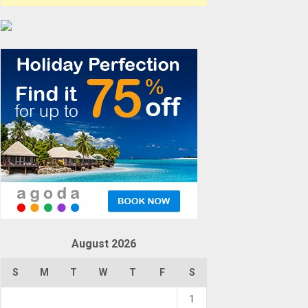
August 2026
S
M
T
W
T
F
S
1