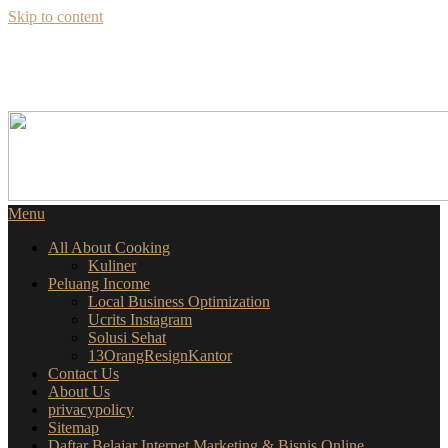
Skip to content
SEKILAS INFO
SEPUTAR BISNIS ONLINE
Menu
All About Cooking
Kuliner
Peluang Income
Local Business Optimization
Ucrits Instagram
Solusi Sehat
13OrangResignKantor
Contact Us
About Us
privacypolicy
Sitemap
Daftar Belajar Internet Marketing & Bisnis Online