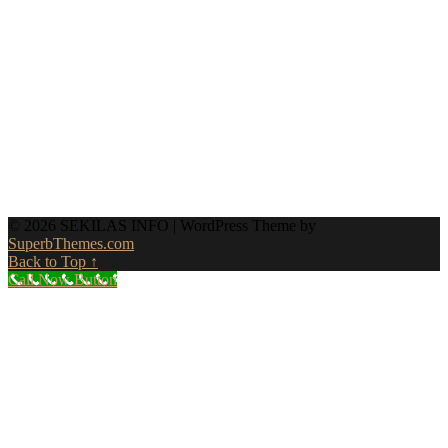
© 2026 SEKILAS INFO
| WordPress Theme by
SuperbThemes.com
Back to Top ↑
Call Now Button