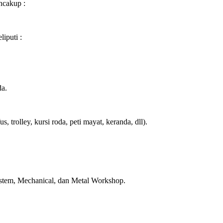
ncakup :
liputi :
da.
trolley, kursi roda, peti mayat, keranda, dll).
stem, Mechanical, dan Metal Workshop.