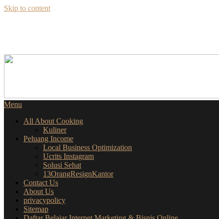
Skip to content
SEKILAS INFO
SEPUTAR BISNIS ONLINE
Menu
All About Cooking
Kuliner
Peluang Income
Local Business Optimization
Ucrits Instagram
Solusi Sehat
13OrangResignKantor
Contact Us
About Us
privacypolicy
Sitemap
Daftar Belajar Internet Marketing & Bisnis Online