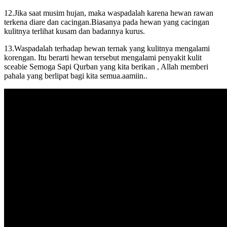
12.Jika saat musim hujan, maka waspadalah karena hewan rawan
terkena diare dan cacingan.Biasanya pada hewan yang cacingan
kulitnya terlihat kusam dan badannya kurus.
13.Waspadalah terhadap hewan ternak yang kulitnya mengalami
korengan. Itu berarti hewan tersebut mengalami penyakit kulit
sceabie Semoga Sapi Qurban yang kita berikan , Allah memberi
pahala yang berlipat bagi kita semua.aamiin..