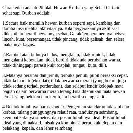
Cara kedua adalah Pilihlah Hewan Kurban yang Sehat Ciri-ciri
sehat sapi Qurban adalah:
1.Secara fisik memilih hewan kurban seperti sapi, kambing dan
domba bisa melihat aktivitasnya. Bila pergerakannya aktif saat
didekati itu berarti hewannya sehat. Gerak/temperamennya bebas,
lincah, kuat, bersemangat, tidak pincang, tidak gelisah, dan selera
makannya bagus.
2.Rambut atau bulunya halus, mengkilap, tidak rontok, tidak
mengalami kebotakan, tidak berdiri,tidak ada perubahan warna,
tidak dihinggapi parasit kulit (caplak, tungau, kutu, dll.).
3.Matanya bersinar dan jernih, terbuka penuh, pupil bereaksi cepat,
tidak keluar air (eksudat), tidak berwarna merah (yang berarti juga
tidak sedang terjadi perdarahan), dan selaput lendir kelopak mata
bagian dalam berwarna merah terang.Bila ditemukan mata hewan
ternak yang beleken dan keruh, itu berarti sedang sakit.
4.Bentuk tubuhnya harus standar. Pengertian standar untuk sapi dan
kerbau, tulang punggungnya relatif rata, tanduknya seimbang,
keempat kakinya simetris, dan postur tubuhnya ideal. Postur tubuh
ideal yang dimaksud, misalnya kombinasi perut, kaki depan dan
belakang, kepala, dan leher seimbang.