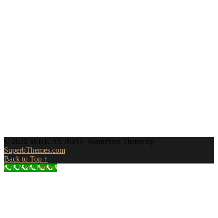
© 2026 SEKILAS INFO
| WordPress Theme by
SuperbThemes.com
Back to Top ↑
Call Now Button