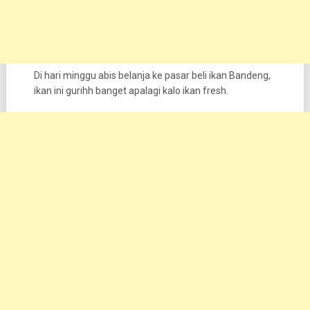
Di hari minggu abis belanja ke pasar beli ikan Bandeng,
ikan ini gurihh banget apalagi kalo ikan fresh.