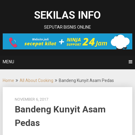
Skip
to
SEKILAS INFO
content
SEPUTAR BISNIS ONLINE
MENU
Home
All About Cooking
Bandeng Kunyit Asam Pedas
NOVEMBER 6, 2017
Bandeng Kunyit Asam
Pedas