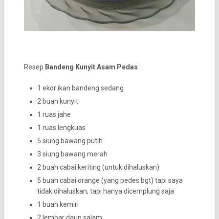
Resep
Bandeng Kunyit Asam Pedas
:
1 ekor ikan bandeng sedang
2 buah kunyit
1 ruas jahe
1 ruas lengkuas
5 siung bawang putih
3 siung bawang merah
2 buah cabai keriting (untuk dihaluskan)
5 buah cabai orange (yang pedes bgt) tapi saya
tidak dihaluskan, tapi hanya dicemplung saja
1 buah kemiri
2 lembar daun salam