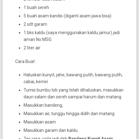
1 buah sereh
5 buah asam kandis (diganti asam jawa bisa)
2 sdt garam
1 bks kaldu (saya menggunakan kaldu jamur) jadi
aman No MSG
2 liter air
Cara Buat :
Haluskan kunyit, jahe, bawang putih, bawang putih,
cabai, kemiri
Tumis bumbu tsb yang telah dihaluskan, masukkan
daun salam dan sereh sampai harum dan matang
Masukkan bandeng,
Masukkan air, tunggu hingga didih dan matang
Masukkan asam
Masukkan garam dan kaldu
Tes rasa, voila jadi deh
Bandeng Kunyit Asam