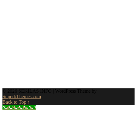
© 2026 SEKILAS INFO
| WordPress Theme by
SuperbThemes.com
Back to Top ↑
Call Now Button