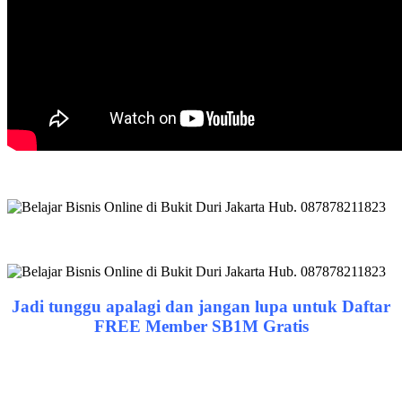
Jadi tunggu apalagi dan jangan lupa untuk Daftar
FREE Member SB1M Gratis