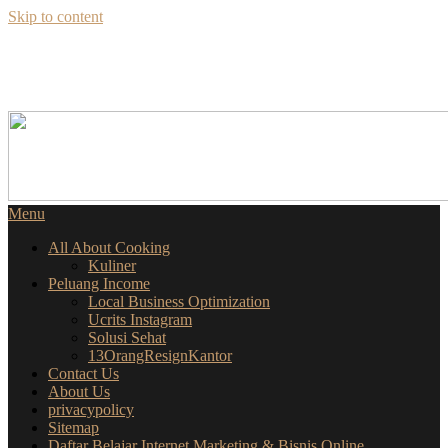
Skip to content
SEKILAS INFO
SEPUTAR BISNIS ONLINE
Menu
All About Cooking
Kuliner
Peluang Income
Local Business Optimization
Ucrits Instagram
Solusi Sehat
13OrangResignKantor
Contact Us
About Us
privacypolicy
Sitemap
Daftar Belajar Internet Marketing & Bisnis Online