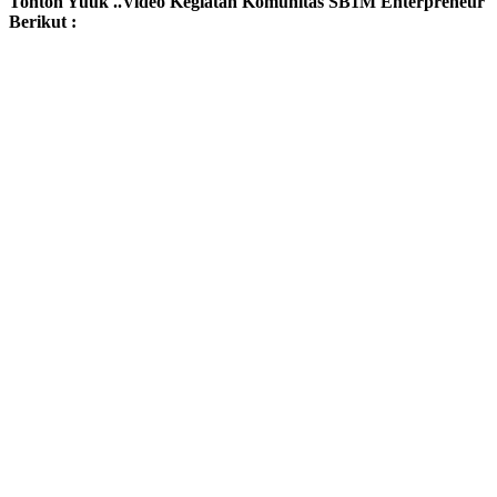
Tonton Yuuk ..Video Kegiatan Komunitas SB1M Enterpreneur
Berikut :