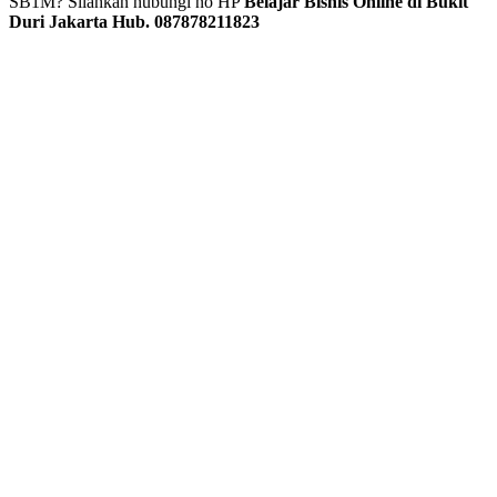
SB1M? Silahkan hubungi no HP
Belajar Bisnis Online di Bukit
Duri Jakarta Hub. 087878211823