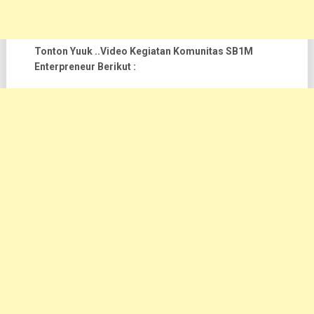
Tonton Yuuk ..Video Kegiatan Komunitas SB1M
Enterpreneur Berikut :