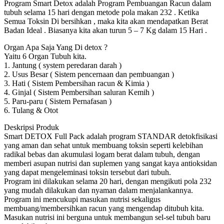
Program Smart Detox adalah Program Pembuangan Racun dalam
tubuh selama 15 hari dengan metode pola makan 232 . Ketika
Semua Toksin Di bersihkan , maka kita akan mendapatkan Berat
Badan Ideal . Biasanya kita akan turun 5 – 7 Kg dalam 15 Hari .
Organ Apa Saja Yang Di detox ?
Yaitu 6 Organ Tubuh kita.
1. Jantung ( system peredaran darah )
2. Usus Besar ( Sistem pencernaan dan pembuangan )
3. Hati ( Sistem Pembersihan racun & Kimia )
4. Ginjal ( Sistem Pembersihan saluran Kemih )
5. Paru-paru ( Sistem Pernafasan )
6. Tulang & Otot
Deskripsi Produk
Smart DETOX Full Pack adalah program STANDAR detokfisikasi
yang aman dan sehat untuk membuang toksin seperti kelebihan
radikal bebas dan akumulasi logam berat dalam tubuh, dengan
memberi asupan nutrisi dan suplemen yang sangat kaya antioksidan
yang dapat mengeleminasi toksin tersebut dari tubuh.
Program ini dilakukan selama 20 hari, dengan mengikuti pola 232
yang mudah dilakukan dan nyaman dalam menjalankannya.
Program ini mencukupi masukan nutrisi sekaligus
membuang/membersihkan racun yang mengendap ditubuh kita.
Masukan nutrisi ini berguna untuk membangun sel-sel tubuh baru