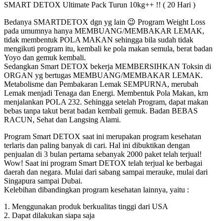
SMART DETOX Ultimate Pack Turun 10kg++ !! ( 20 Hari )
Bedanya SMARTDETOX dgn yg lain 😉 Program Weight Loss
pada umumnya hanya MEMBUANG/MEMBAKAR LEMAK,
tidak membentuk POLA MAKAN sehingga bila sudah tidak
mengikuti program itu, kembali ke pola makan semula, berat badan
Yoyo dan gemuk kembali.
Sedangkan Smart DETOX bekerja MEMBERSIHKAN Toksin di
ORGAN yg bertugas MEMBUANG/MEMBAKAR LEMAK.
Metabolisme dan Pembakaran Lemak SEMPURNA, merubah
Lemak menjadi Tenaga dan Energi. Membentuk Pola Makan, krn
menjalankan POLA 232. Sehingga setelah Program, dapat makan
bebas tanpa takut berat badan kembali gemuk. Badan BEBAS
RACUN, Sehat dan Langsing Alami.
Program Smart DETOX saat ini merupakan program kesehatan
terlaris dan paling banyak di cari. Hal ini dibuktikan dengan
penjualan di 3 bulan pertama sebanyak 2000 paket telah terjual!
Wow! Saat ini program Smart DETOX telah terjual ke berbagai
daerah dan negara. Mulai dari sabang sampai merauke, mulai dari
Singapura sampai Dubai.
Kelebihan dibandingkan program kesehatan lainnya, yaitu :
1. Menggunakan produk berkualitas tinggi dari USA
2. Dapat dilakukan siapa saja