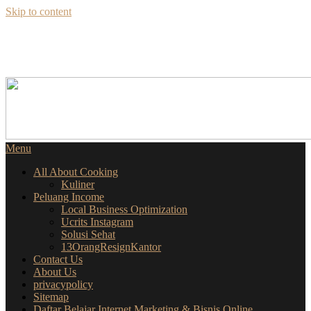
Skip to content
SEKILAS INFO
SEPUTAR BISNIS ONLINE
Menu
All About Cooking
Kuliner
Peluang Income
Local Business Optimization
Ucrits Instagram
Solusi Sehat
13OrangResignKantor
Contact Us
About Us
privacypolicy
Sitemap
Daftar Belajar Internet Marketing & Bisnis Online