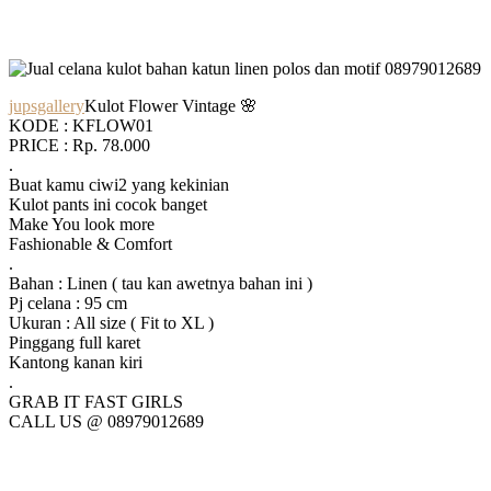
jupsgallery
Kulot Flower Vintage 🌸
KODE : KFLOW01
PRICE : Rp. 78.000
.
Buat kamu ciwi2 yang kekinian
Kulot pants ini cocok banget
Make You look more
Fashionable & Comfort
.
Bahan : Linen ( tau kan awetnya bahan ini )
Pj celana : 95 cm
Ukuran : All size ( Fit to XL )
Pinggang full karet
Kantong kanan kiri
.
GRAB IT FAST GIRLS
CALL US @ 08979012689