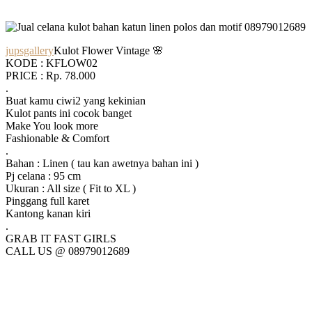
jupsgallery
Kulot Flower Vintage 🌸
KODE : KFLOW02
PRICE : Rp. 78.000
.
Buat kamu ciwi2 yang kekinian
Kulot pants ini cocok banget
Make You look more
Fashionable & Comfort
.
Bahan : Linen ( tau kan awetnya bahan ini )
Pj celana : 95 cm
Ukuran : All size ( Fit to XL )
Pinggang full karet
Kantong kanan kiri
.
GRAB IT FAST GIRLS
CALL US @ 08979012689