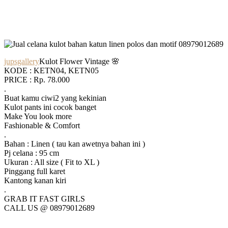
jupsgallery
Kulot Flower Vintage 🌸
KODE : KETN04, KETN05
PRICE : Rp. 78.000
.
Buat kamu ciwi2 yang kekinian
Kulot pants ini cocok banget
Make You look more
Fashionable & Comfort
.
Bahan : Linen ( tau kan awetnya bahan ini )
Pj celana : 95 cm
Ukuran : All size ( Fit to XL )
Pinggang full karet
Kantong kanan kiri
.
GRAB IT FAST GIRLS
CALL US @ 08979012689