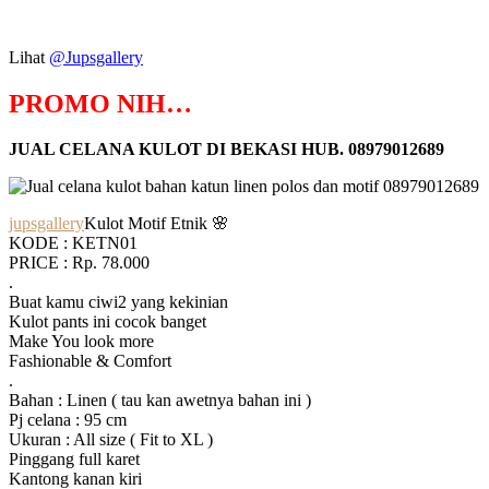
Lihat
@Jupsgallery
PROMO NIH…
JUAL CELANA KULOT DI BEKASI HUB. 08979012689
jupsgallery
Kulot Motif Etnik 🌸
KODE : KETN01
PRICE : Rp. 78.000
.
Buat kamu ciwi2 yang kekinian
Kulot pants ini cocok banget
Make You look more
Fashionable & Comfort
.
Bahan : Linen ( tau kan awetnya bahan ini )
Pj celana : 95 cm
Ukuran : All size ( Fit to XL )
Pinggang full karet
Kantong kanan kiri