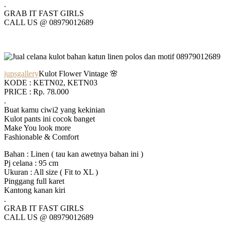
.
GRAB IT FAST GIRLS
CALL US @ 08979012689
jupsgallery
Kulot Flower Vintage 🌸
KODE : KETN02, KETN03
PRICE : Rp. 78.000
.
Buat kamu ciwi2 yang kekinian
Kulot pants ini cocok banget
Make You look more
Fashionable & Comfort
Bahan : Linen ( tau kan awetnya bahan ini )
Pj celana : 95 cm
Ukuran : All size ( Fit to XL )
Pinggang full karet
Kantong kanan kiri
.
GRAB IT FAST GIRLS
CALL US @ 08979012689