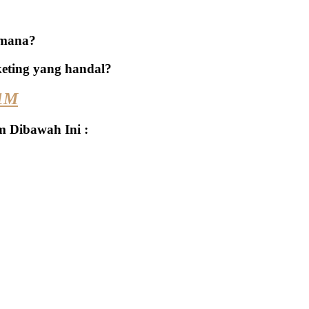
i mana?
keting yang handal?
B1M
m Dibawah Ini :