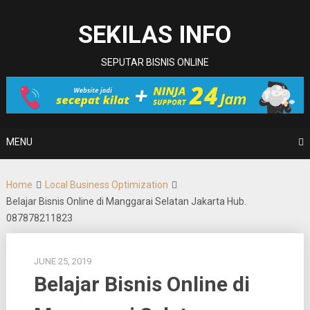
Skip
to
SEKILAS INFO
content
SEPUTAR BISNIS ONLINE
MENU
Home
Local Business Optimization
Belajar Bisnis Online di Manggarai Selatan Jakarta Hub.
087878211823
JUNE 25, 2019
Belajar Bisnis Online di