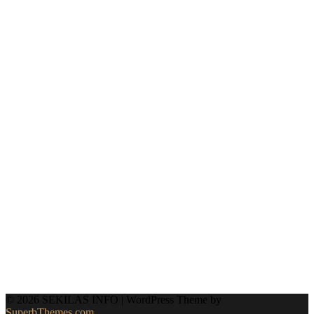
© 2026 SEKILAS INFO
| WordPress Theme by
SuperbThemes.com