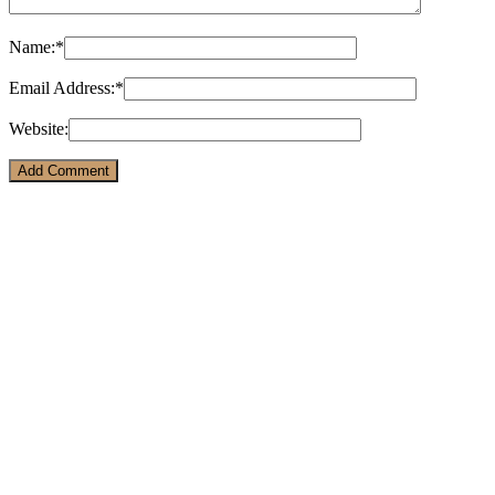
Name:
*
Email Address:
*
Website: