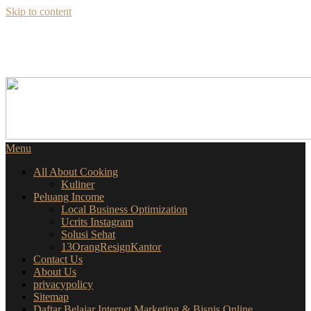
Skip to content
SEKILAS INFO
SEPUTAR BISNIS ONLINE
Menu
All About Cooking
Kuliner
Peluang Income
Local Business Optimization
Ucrits Instagram
Solusi Sehat
13OrangResignKantor
Contact Us
About Us
privacypolicy
Sitemap
Daftar Belajar Internet Marketing & Bisnis Online