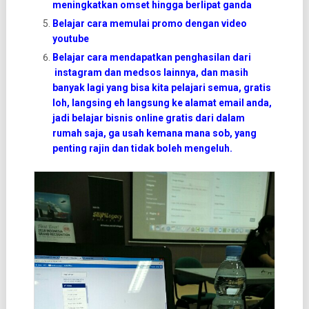
meningkatkan omset hingga berlipat ganda
Belajar cara memulai promo dengan video
youtube
Belajar cara mendapatkan penghasilan dari
instagram dan medsos lainnya, dan masih
banyak lagi yang bisa kita pelajari semua, gratis
loh, langsing eh langsung ke alamat email anda,
jadi belajar bisnis online gratis dari dalam
rumah saja, ga usah kemana mana sob, yang
penting rajin dan tidak boleh mengeluh.