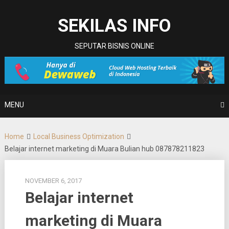
Skip
to
SEKILAS INFO
content
SEPUTAR BISNIS ONLINE
MENU
Home
Local Business Optimization
Belajar internet marketing di Muara Bulian hub 087878211823
NOVEMBER 6, 2017
Belajar internet
marketing di Muara