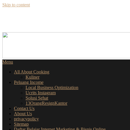
Skip to content
SEKILAS INFO
SEPUTAR BISNIS ONLINE
Menu
All About Cooking
Kuliner
Peluang Income
Local Business Optimization
Ucrits Instagram
Solusi Sehat
13OrangResignKantor
Contact Us
About Us
privacypolicy
Sitemap
Daftar Belajar Internet Marketing & Bisnis Online