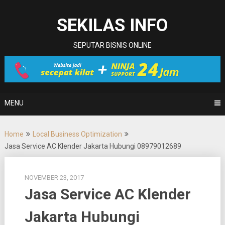
Skip
to
SEKILAS INFO
content
SEPUTAR BISNIS ONLINE
MENU
Home
Local Business Optimization
Jasa Service AC Klender Jakarta Hubungi 08979012689
NOVEMBER 23, 2017
Jasa Service AC Klender
Jakarta Hubungi