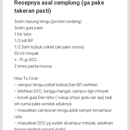
Resepnya asal cemplung (ga pake
takeran pasti)
3sdm tepung terigu (protein sedang)
3sdm gula pasir
1 btr telor
1/2 sdt BP
1/2 Sdm bubuk coklat (ak pake cocoa)
50 ml minyak
+- 75 gr DCC
2 tetes pasta mocca
How To Cook :
– campur terigu,coklat bubuk,Dan BP, sisihkan
– lelehkan DCC, tunggu hangat, campur dgn minyak
– kocok gula Dan telor ( cukup smpe gula cair aja) tadi
sih cuma pake sendok aduknya
– masukkan campuran terigu,aduk sampe tercampur
rata
– masukkan DCC yg sudah dicampur minyak, adukkan
hingga terlihat seperti dodol