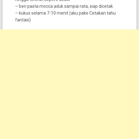
– beri pasta mocca aduk sampai rata, siap dicetak
– kukus selama 7-10 menit (aku pake Cetakan tahu
fantasi)