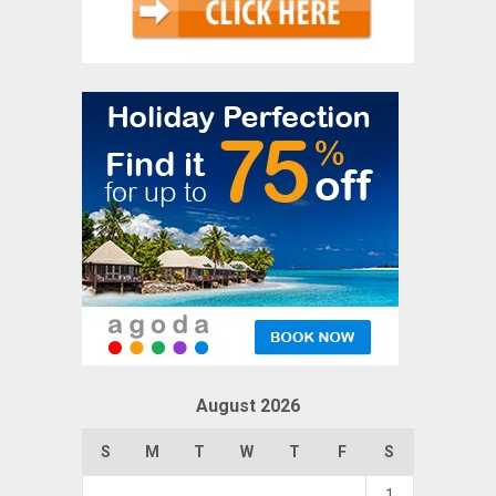
August 2026
S
M
T
W
T
F
S
1