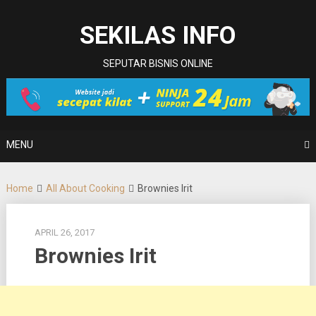
Skip
to
SEKILAS INFO
content
SEPUTAR BISNIS ONLINE
MENU
Home
All About Cooking
Brownies Irit
APRIL 26, 2017
Brownies Irit